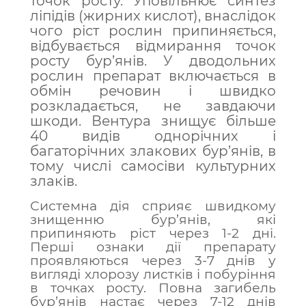
точок росту. Уповільнює синтез
ліпідів (жирних кислот), внаслідок
чого ріст рослин припиняється,
відбувається відмирання точок
росту бур’янів. У дводольних
рослин препарат включається в
обмін речовин і швидко
розкладається, не завдаючи
шкоди. Вентура знищує більше
40 видів однорічних і
багаторічних злакових бур’янів, в
тому числі самосіви культурних
злаків.
Системна дія сприяє швидкому
знищенню бур’янів, які
припиняють ріст через 1-2 дні.
Перші ознаки дії препарату
проявляються через 3-7 днів у
вигляді хлорозу листків і побуріння
в точках росту. Повна загибель
бур’янів настає через 7-12 днів