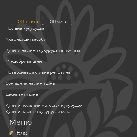
ТОП запити
ТОП меню
Посівна кукурудза
Акарицидні засоби
Купити насіння кукурудзи в полтаві
Міндобрива ціни
Поверхнево активна речовина
Соняшник насіння ціна
Десиканти ціна
Купити посівний матеріал кукурудзи
Купити насіння кукурудзи маіс
Посівний матеріал
Меню
Добриво азотно фосфорно калійне
Мінеральні добрива
Мікродобрива
Блог
Купити сою на насіння