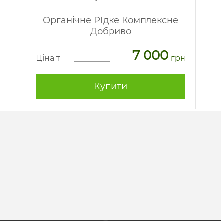
Органічне РІдке Комплексне
Добриво
7 000
рн
Ц
Ціна т
грн
Купити