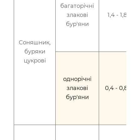
багаторічні
злакові
1,4 - 1,8
бур'яни
Соняшник,
буряки
цукрові
однорічні
злакові
0,4 - 0,8
бур'яни