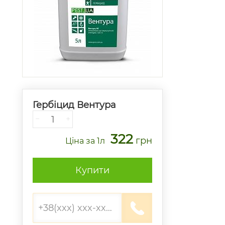
Гербіцид Вентура
−
+
322
грн
Ціна
за 1л
Купити