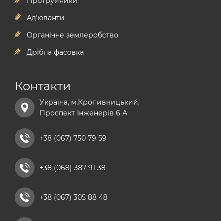
мікродобрива
моллюскоцид
Протруйники
фосфорні добрива
гербіциди на кукурудзу
антизлак
Ад'юванти
гербіцид на ріпак
мікродобрива
Органічне землеробство
стимулятори росту рослин
гербіциди басф
Дрібна фасовка
комплексні мінеральні добрива купити
гербіциди байєр
npk добрива
Контакти
сульфат магнію добриво
Україна, м.Кропивницький,
хелатні добрива
Проспект Інженерів 6 А
добриво універсальне
рідкі азотні добрива
+38 (067) 750 79 59
комплексні мікродобрива
+38 (068) 387 91 38
кальцієві добрива
+38 (067) 305 88 48