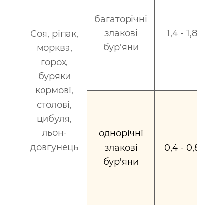
багаторічні
злакові
1,4 - 1,8
Соя, ріпак,
бур'яни
морква,
горох,
буряки
кормові,
столові,
цибуля,
льон-
однорічні
довгунець
злакові
0,4 - 0,8
бур'яни