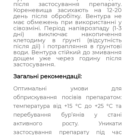
після застосування препарату.
Кореневища засихають на 12-20
день після обробітку. Вентура не
має обмежень при використанні у
сівозміні. Період напіврозпаду (1-3
дні) виключає накопичення
клетодиму в ґрунті (відсутність
після дії) і потрапляння в ґрунтові
води. Вентура стійкий до змивання
дощем уже через годину після
застосування.
Загальні рекомендації:
Оптимальні умови для
обприскування посівів препаратом:
температура від +15 °С до +25 °С та
перебування бур’янів у стані
активного росту. Уникати
застосування препарату під час