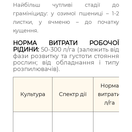
Найбільш чутливі стадії до
грамініциду: у озимої пшениці – 1-2
листки, у ячменю – до початку
кущення.
НОРМА ВИТРАТИ РОБОЧОЇ
РІДИНИ:
50-300 л/га (залежить від
фази розвитку та густоти стояння
рослин; від обладнання і типу
розпилювачів).
Норма
Культура
Спектр дії
витрати,
л/га