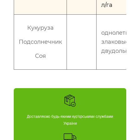
л/га
Кукуруза
однолетние
Подсолнечник
злаковые и
двудольные
Соя
Доставляємо будь-якими кур'єрськими службами
України