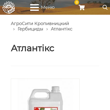
0
Меню
АгроСити Кропивницкий
Гербициды
Атлантікс
Атлантікс