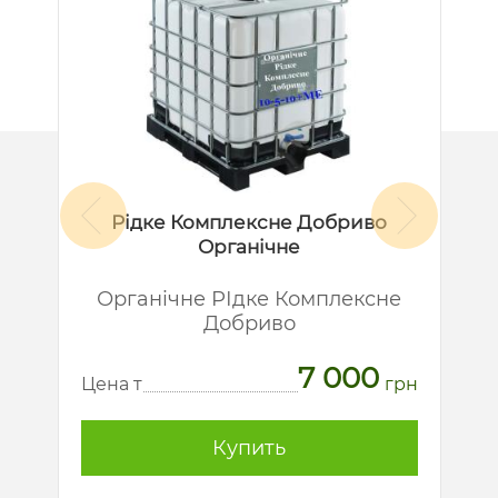
Рідке Комплексне Добриво
Органічне
й
Органічне РІдке Комплексне
Добриво
7 000
рн
Ц
Цена т
грн
Купить