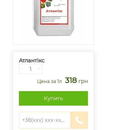
Атлантікс
−
+
318
грн
Цена
за 1л
Купить