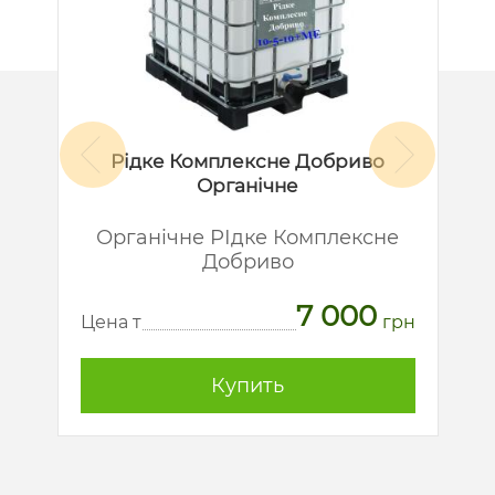
Рідке Комплексне Добриво
Органічне
й
Органічне РІдке Комплексне
Добриво
7 000
рн
Ц
Цена т
грн
Купить