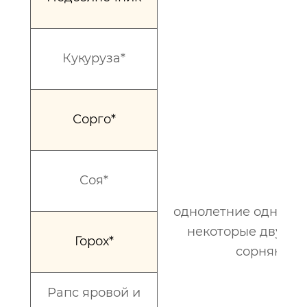
Кукуруза*
Сорго*
Соя*
однолетние однодо
некоторые двудо
Горох*
сорняки
Рапс яровой и