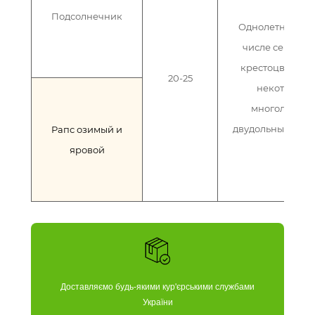
Подсолнечник
Однолетние (в 
числе семейст
крестоцветных)
20-25
некоторые
многолетние
двудольные сор
Рапс озимый и
яровой
Доставляємо будь-якими кур'єрськими службами
України