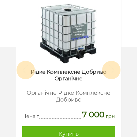
Рідке Комплексне Добриво
Органічне
й
Органічне РІдке Комплексне
Добриво
7 000
рн
Ц
Цена т
грн
Купить