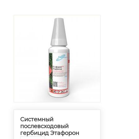
Системный
послевсходовый
гербицид Этафорон