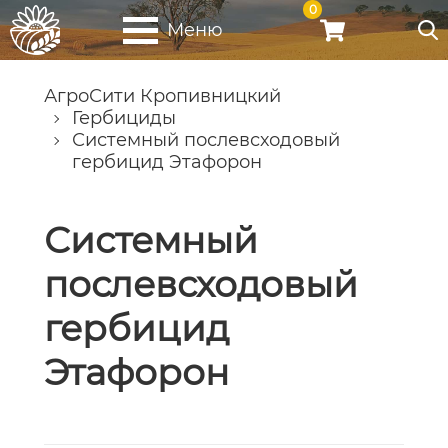
0
Меню
АгроСити Кропивницкий
Гербициды
Системный послевсходовый
гербицид Этафорон
Системный
послевсходовый
гербицид
Этафорон