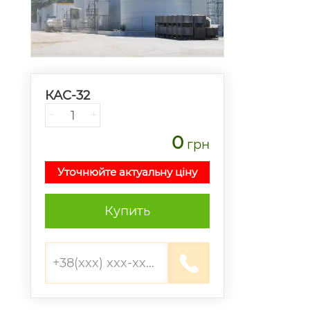
КАС-32
−
+
0
грн
Уточнюйте актуальну ціну
Купить