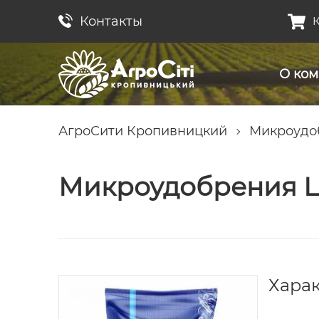
Контакты
К
О ко
АгроСити Кропивницкий
Микроудо
Микроудобрения Ци
Хара