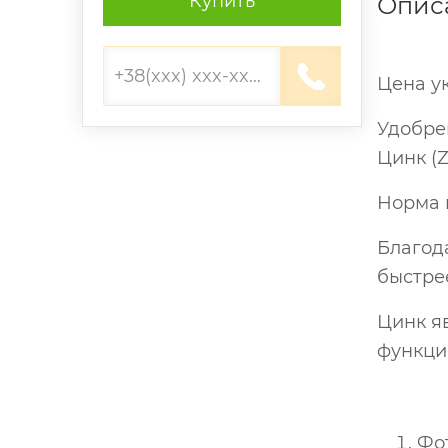
Купить
Опис
Цена ук
Удобрен
Цинк (Z
Норма в
Благод
быстре
Цинк я
функций
Фот