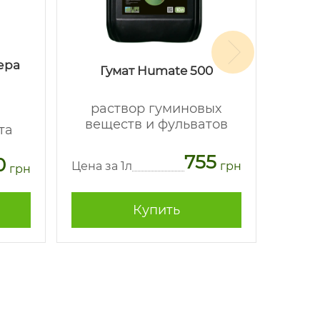
ера
Се
Гумат Humate 500
раствор гуминовых
в
веществ и фульватов
та
мине
755
0
Цена за 1л
грн
грн
Цена з
Купить