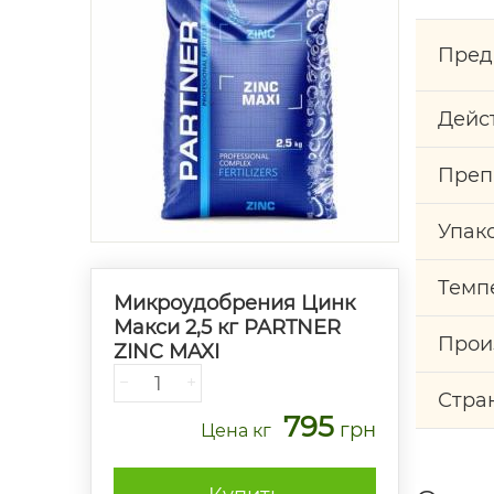
Пред
Дейс
Преп
Упак
Темп
Микроудобрения Цинк
Макси 2,5 кг PARTNER
Прои
ZINC MAXI
−
+
Стра
795
грн
Цена
кг