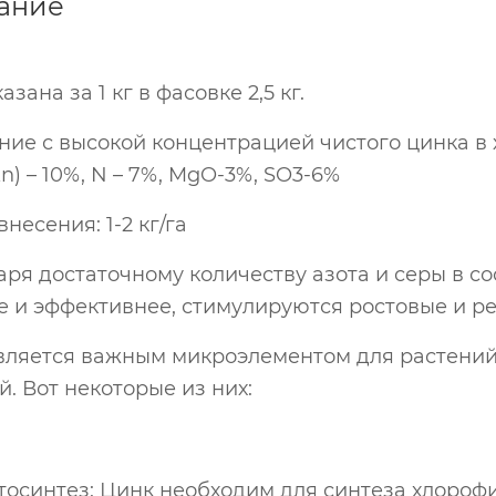
ание
азана за 1 кг в фасовке 2,5 кг.
ие с высокой концентрацией чистого цинка в х
n) – 10%, N – 7%, MgO-3%, SO3-6%
несения: 1-2 кг/га
аря достаточному количеству азота и серы в с
е и эффективнее, стимулируются ростовые и р
вляется важным микроэлементом для растений
. Вот некоторые из них:
осинтез: Цинк необходим для синтеза хлорофи