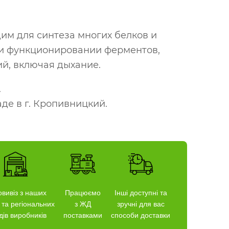
м для синтеза многих белков и
е и функционировании ферментов,
й, включая дыхание.
.
де в г. Кропивницкий.
вивіз з наших
Працюємо
Інші доступні та
 та регіональних
з ЖД
зручні для вас
дів виробників
поставками
способи доставки