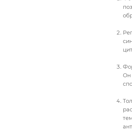
по
об
Ре
син
цит
Фо
Он
сп
Тол
рас
тем
ан