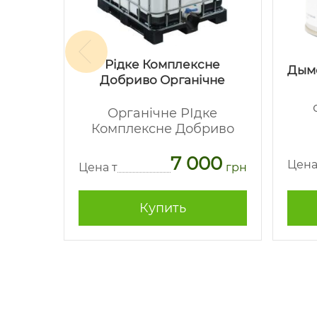
Рідке Комплексне
макс
Дым
Добриво Органічне
-
Органічне РІдке
Комплексне Добриво
62
7 000
грн
Цена
Цена т
грн
Купить