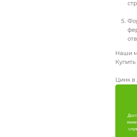
стр
Фо
фер
от
Наши м
Купить 
Цинк в
Дост
яким
слу