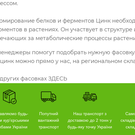
ессом.
рмирование белков и ферментов Цинк необходи
ментов в растениях. Он участвует в структур
вечающих за метаболические процессы растени
енеджеры помогут подобрать нужную фасовку
цинк можно прямо у нас, на региональном скла
 других фасовках ЗДЕСЬ
авляємо будь-
Попутний
Наш транспорт з
Само
и кур'єрськими
вантажний
доставкою до 2 тонн у
складів
жбами України
транспорт
будь-яку точку України
скла