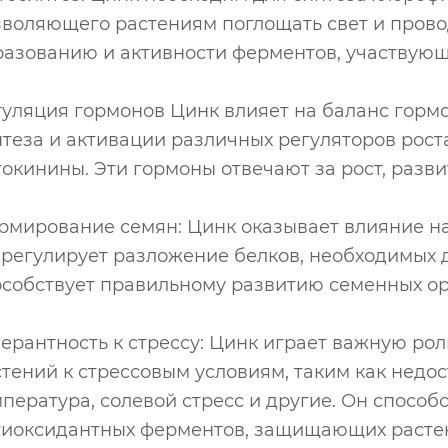
зволяющего растениям поглощать свет и прово
разованию и активности ферментов, участвующ
гуляция гормонов Цинк влияет на баланс гормо
теза и активации различных регуляторов роста
окинины. Эти гормоны отвечают за рост, разв
рмирование семян: Цинк оказывает влияние на
 регулирует разложение белков, необходимых д
особствует правильному развитию семенных ор
ерантность к стрессу: Цинк играет важную ро
тений к стрессовым условиям, таким как недос
пература, солевой стресс и другие. Он способ
тиоксидантных ферментов, защищающих расте