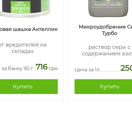
Микроудобрение С
овая шашка Актеллик
Турбо
от вредителей на
раствор серы с
складах
содержанием азо
716
25
 за банку 90 г
грн
Цена за 1л
Купить
Купить