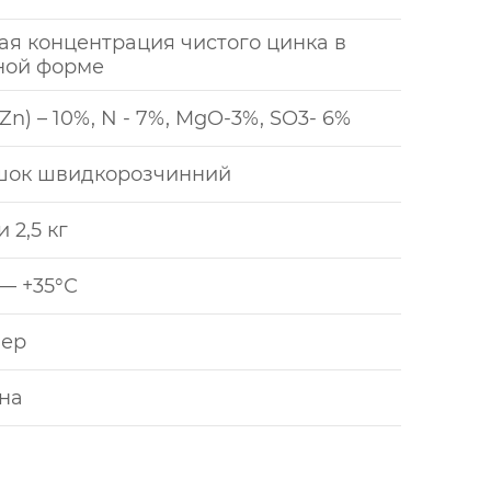
ая концентрация чистого цинка в
ной форме
Zn) – 10%, N - 7%, MgO-3%, SO3- 6%
шок швидкорозчинний
 2,5 кг
 — +35°С
нер
на