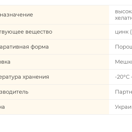
высок
назначение
хелат
твующее вещество
цинк (
аративная форма
Поро
овка
Мешки
ература хранения
-20°С
зводитель
Парт
на
Украи