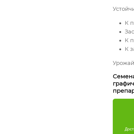
Устойчив
К п
Зас
К 
К 
Урожайн
Семена
графич
препар
Дост