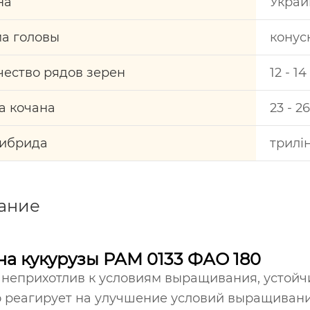
на
Украи
а головы
конус
чество рядов зерен
12 - 14
а кочана
23 - 2
гибрида
трилі
ание
а кукурузы РАМ 0133 ФАО 180
 неприхотлив к условиям выращивания, устойчи
 реагирует на улучшение условий выращивания