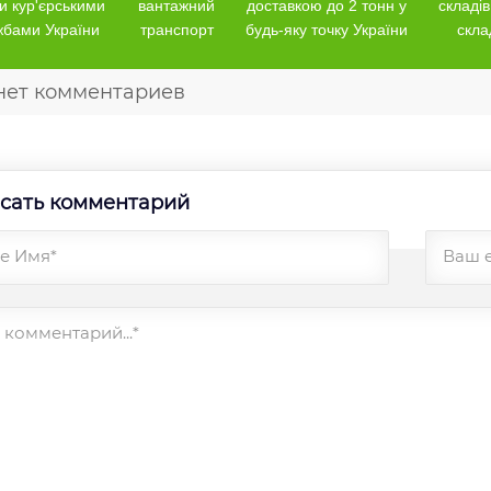
и кур'єрськими
вантажний
доставкою до 2 тонн у
складів
жбами України
транспорт
будь-яку точку України
скла
нет комментариев
сать комментарий
е Имя*
Ваш 
комментарий...*