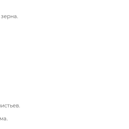
 зерна.
листьев.
ма.