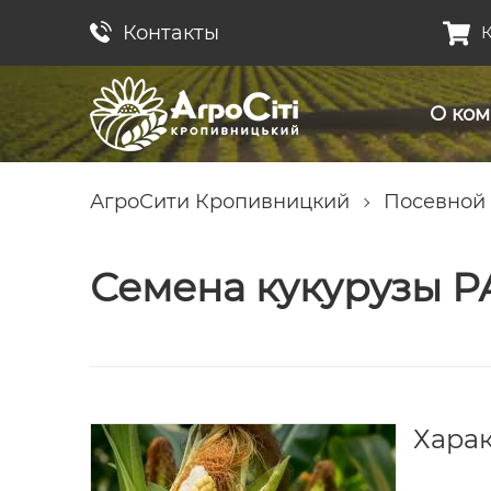
Контакты
К
О ко
АгроСити Кропивницкий
Посевной
Семена кукурузы Р
Хара