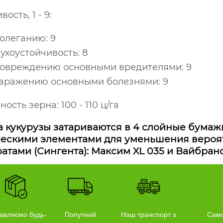
ость, 1 - 9:
олеганию: 9
ухоустойчивость: 8
повреждению основными вредителями: 9
заражению основными болезнями: 9
ость зерна: 100 - 110 ц/га
 кукурузы затариваются в 4 слойные бума
ескими элементами для уменьшения вероя
атами (Сингента): Максим XL 035 и Вайбранс
авляємо будь-
Попутний
Наш транспорт з
Само