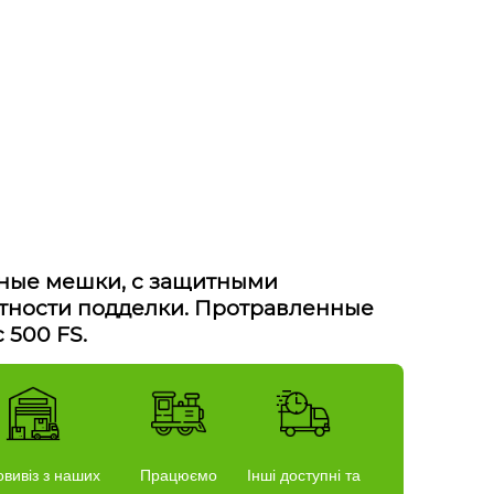
жные мешки, с защитными
тности подделки. Протравленные
 500 FS.
вивіз з наших
Працюємо
Інші доступні та