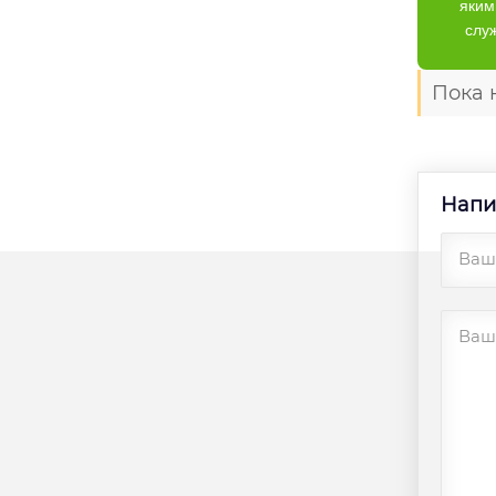
яким
слу
Пока 
Напи
Ваш
Ваш 