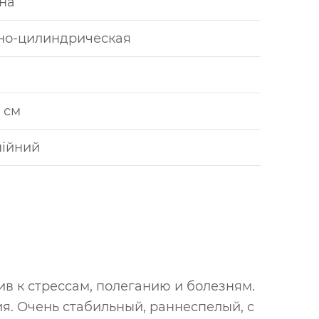
на
но-цилиндрическая
6 см
нійний
в к стрессам, полеганию и болезням.
. Очень стабильный, раннеспелый, с