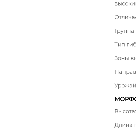
высоки
Отлича
Группа
Тип ги
Зоны в
Направ
Урожайн
МОРФО
Высота:
Длина 