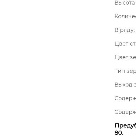
Высота
Количес
В ряду:
Цвет с
Цвет з
Тип зе
Выход з
Содерж
Содерж
Предуб
80.