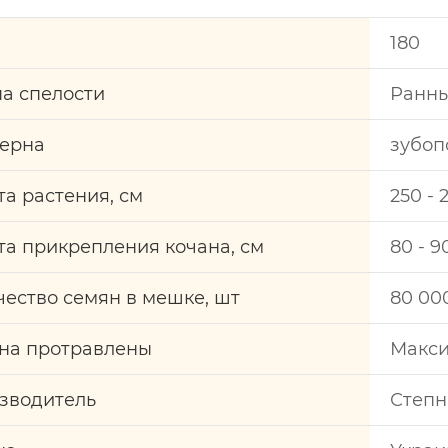
180
па спелости
Раннь
зерна
зубоп
та растения, см
250 - 
та прикрепления кочана, см
80 - 9
чество семян в мешке, шт
80 00
на протравлены
Макси
зводитель
Степн