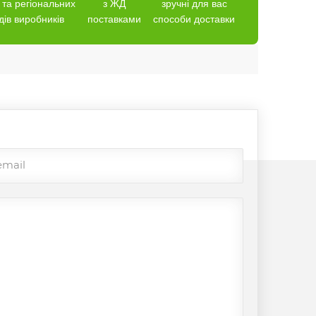
 та регіональних
з ЖД
зручні для вас
дів виробників
поставками
способи доставки
email