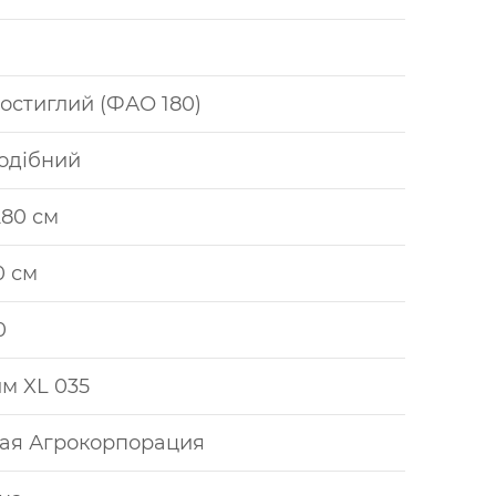
остиглий (ФАО 180)
одібний
280 см
0 см
0
м XL 035
ая Агрокорпорация