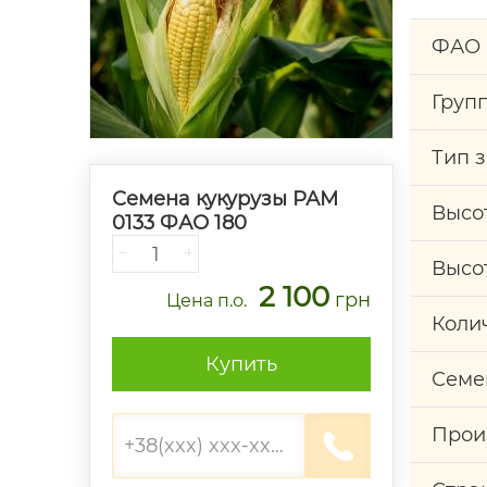
ФАО
Груп
Тип 
Семена кукурузы РАМ
Высо
0133 ФАО 180
−
+
Высо
2 100
грн
Цена
п.о.
Коли
Купить
Семе
Прои