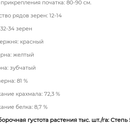
 прикрепления початка: 80-90 см.
тво рядов зерен: 12-14
 32-34 зерен
тержня: красный
ерна: желтый
рна: зубчатый
ерна: 81 %
ание крахмала: 72,3 %
ание белка: 8,7 %
орочная густота растения тыс. шт./га: Степь 