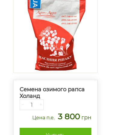
Семена озимого рапса
Холанд
−
+
3 800
грн
Цена
п.е.