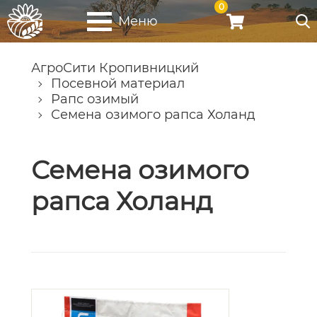
0
Меню
АгроСити Кропивницкий
Посевной материал
Рапс озимый
Семена озимого рапса Холанд
Семена озимого
рапса Холанд