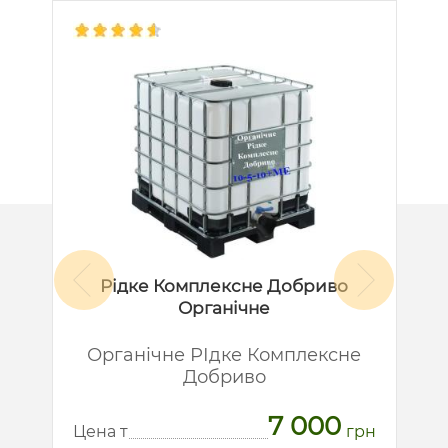
Рідке Комплексне Добриво
Органічне
й
Органічне РІдке Комплексне
Добриво
7 000
рн
Ц
Цена т
грн