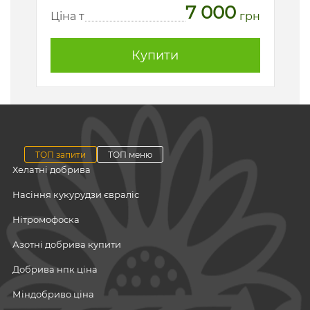
7 000
рн
Ц
Ціна т
грн
Купити
ТОП запити
ТОП меню
Хелатні добрива
Насіння кукурудзи євраліс
Нітромофоска
Азотні добрива купити
Добрива нпк ціна
Міндобриво ціна