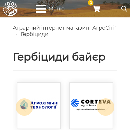
0
Меню
Аграрний інтернет магазин "АгроСіті"
Гербіциди
Гербіциди байєр