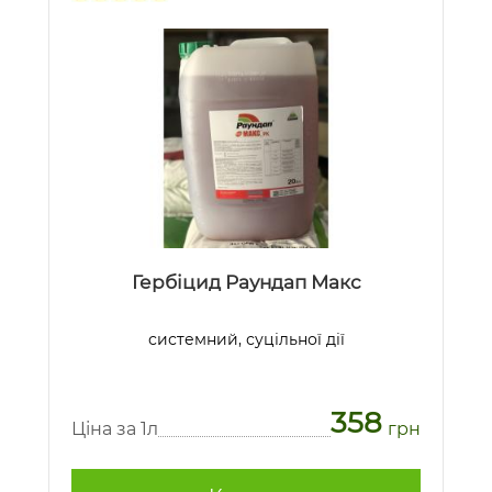
Гербіцид Раундап Макс
системний, суцільної дії
358
Ціна за 1л
грн