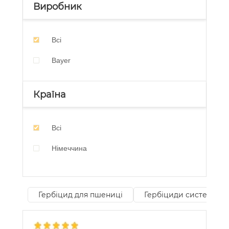
Виробник
Всі
Bayer
Країна
Всі
Німеччина
Гербіцид для пшениці
Гербіциди системної д