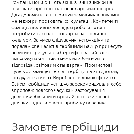
компанії. Вони оцінять акції, значні знижки на
різні категорії сільськогосподарських товарів.
Для допомоги та підтримки замовників ввічливі
менеджери проводять консультації. Компетентні
фахівці з великим досвідом роботи готові
розробити технологічні карти на рослинні
культури. За умов слідування інструкціям та
порадам спеціалістів гербіциди Байєр принесуть
позитивні результати.Сертифікований засіб
випускається згідно з нормами безпеки та
відповідає світовим стандартам. Промислові
культури захищені від дії гербіцидів антидотом,
що діє ефективно. Вироблені відомою фірмою
Байєр гербіциди успішно зарекомендували себе
впродовж довгого часу. Їхнє застосування
дозволяє збільшити врожайність земельної
ділянки, підняти рівень прибутку власника.
Замовте гербіциди