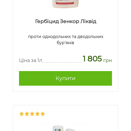
Гербіцид Зенкор Ліквід
проти однодольних та дводольних
бур'янів
1 805
Ціна за 1л
грн
Купити