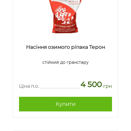
Насіння озимого ріпака Терон
стійкий до гранстару
4 500
Ціна п.о.
грн
Купити