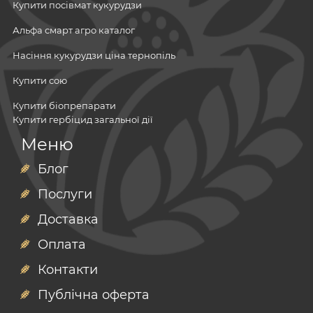
Купити посівмат кукурудзи
Альфа смарт агро каталог
Насіння кукурудзи ціна тернопіль
Купити сою
Купити біопрепарати
Купити гербіцид загальної дії
Посівний матеріал
Меню
Сульфат кальцію добриво
Мінеральні добрива
Мікродобрива
Блог
Сульфат магнію гранулированный
Гербіциди
Послуги
Фунгіциди
Гербіцид по кукурудзі
Інсектициди
Доставка
Протруйники ціна
Потруйники
Посівний матеріал
насіння ріпаку
Адʼюванти
Оплата
Купити бактерії для сої
соя
насіння кукурудзи маїс
Інокулянти
Контакти
Азотно фосфорне калійне добриво
насіння соняшника
кукурудза євраліс
Публічна оферта
Комплексне мінеральне добриво
насіння кукурудзи
вніс соняшник
Продаж гербіцидів