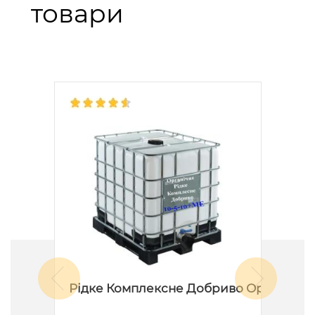
товари
д
Рідке Комплексне Добриво Органічне
Ди