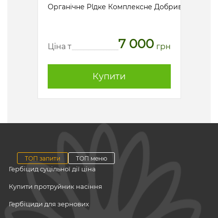
 протруйник
Органічне РІдке Комплексне Добриво
5
7 000
грн
Ціна т
грн
Ціна
Купити
ТОП запити
ТОП меню
Гербіцид суцільної дії ціна
Купити протруйник насіння
Гербіциди для зернових