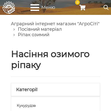
0
Меню
Аграрний інтернет магазин "АгроСіті"
Посівний матеріал
Ріпак озимий
Насіння озимого
ріпаку
Категорії
Кукурудза