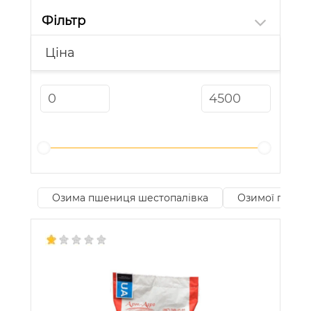
Фільтр
Ціна
Озима пшениця шестопалівка
Озимої пшени