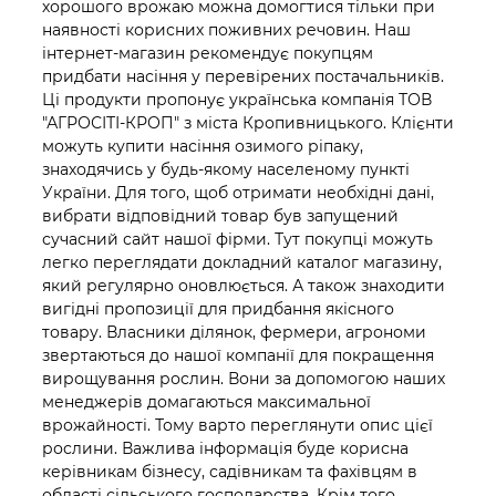
хорошого врожаю можна домогтися тільки при
наявності корисних поживних речовин. Наш
інтернет-магазин рекомендує покупцям
придбати насіння у перевірених постачальників.
Ці продукти пропонує українська компанія ТОВ
"АГРОСІТІ-КРОП" з міста Кропивницького. Клієнти
можуть купити насіння озимого ріпаку,
знаходячись у будь-якому населеному пункті
України. Для того, щоб отримати необхідні дані,
вибрати відповідний товар був запущений
сучасний сайт нашої фірми. Тут покупці можуть
легко переглядати докладний каталог магазину,
який регулярно оновлюється. А також знаходити
вигідні пропозиції для придбання якісного
товару. Власники ділянок, фермери, агрономи
звертаються до нашої компанії для покращення
вирощування рослин. Вони за допомогою наших
менеджерів домагаються максимальної
врожайності. Тому варто переглянути опис цієї
рослини. Важлива інформація буде корисна
керівникам бізнесу, садівникам та фахівцям в
області сільського господарства. Крім того,