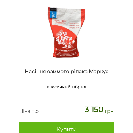
Насіння озимого ріпака Маркус
класичний гібрид
3 150
Ціна п.о.
грн
Купити