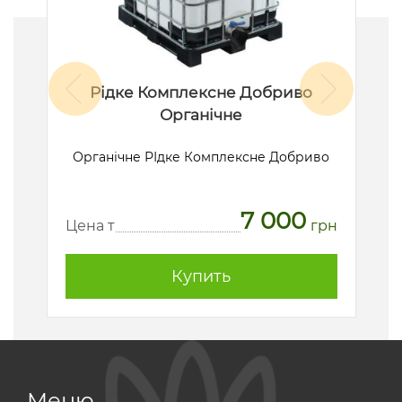
Рідке Комплексне Добриво
Органічне
Органічне РІдке Комплексне Добриво
7 000
рн
Ц
Цена т
грн
Купить
Меню