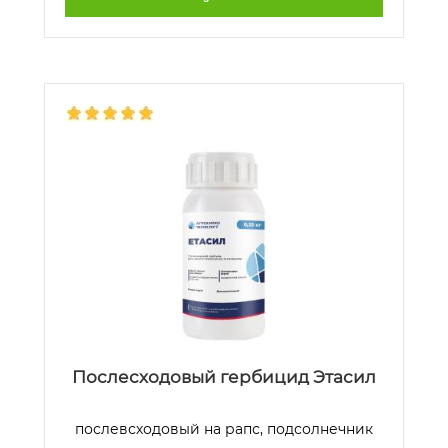
Послесходовый гербицид Этасил
послевсходовый на рапс, подсолнечник