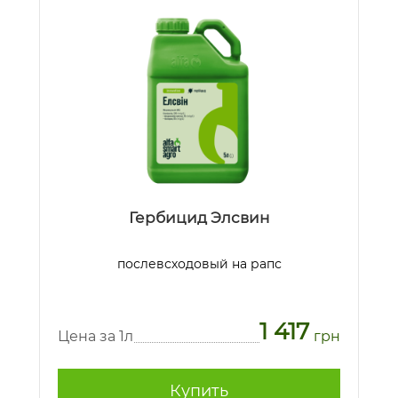
Гербицид Элсвин
послевсходовый на рапс
1 417
Цена за 1л
грн
Купить