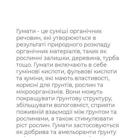
Гумати - це суміші органічних
речовин, які утворюються в
результаті природного розкладу
органічних матеріалів, таких як
рослинні залишки, деревина, турба
тощо. Гумати включають в себе
гумінові кислоти, фульвові кислоти
та хуміни, які мають властивості,
корисні для ґрунтів, рослин та
мікроорганізмів. Вони можуть
покращувати ґрунтову структуру,
збільшувати вологовміст, сприяти
поживній взаємодії між ґрунтом та
рослинами, а також стимулювати
ріст рослин. Гумати застосовуються
як добрива та амельоранти ґрунту