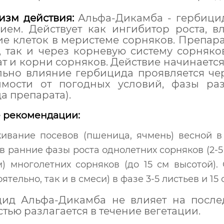
изм действия:
Альфа-Дикамба - гербици
вием. Действует как ингибитор роста, 
е клеток в меристеме сорняков. Препара
, так и через корневую систему сорняк
т и корни сорняков. Действие начинается
льно влияние гербицида проявляется чер
имости от погодных условий, фазы ра
а препарата).
 рекомендации:
ивание посевов (пшеница, ячмень) весной в
 в ранние фазы роста однолетних сорняков (2-5
м) многолетних сорняков (до 15 см высотой).
ятельно, так и в смеси) в фазе 3-5 листьев и 1
цид Альфа-Дикамба не влияет на после
тью разлагается в течение вегетации.