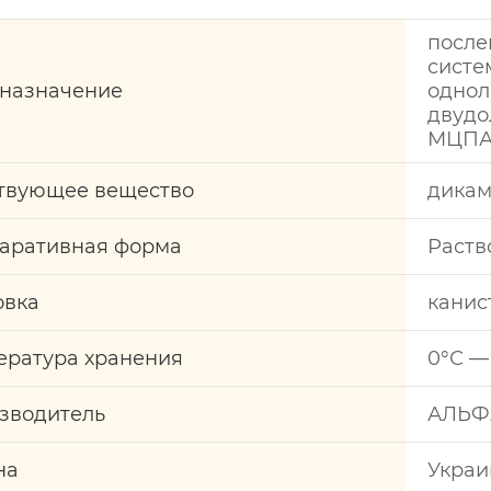
посл
сист
назначение
одно
двудо
МЦПА,
твующее вещество
дикам
аративная форма
Раств
овка
канис
ература хранения
0°С —
зводитель
АЛЬФА
на
Украи