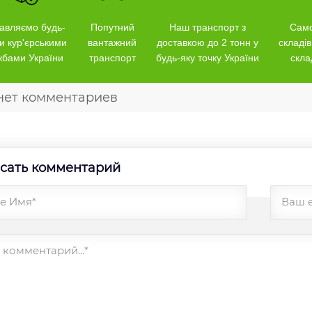
авляємо будь-
Попутний
Наш транспорт з
Само
и кур'єрськими
вантажний
доставкою до 2 тонн у
складів
жбами України
транспорт
будь-яку точку України
скла
нет комментариев
сать комментарий
е Имя*
Ваш 
комментарий...*