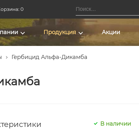
орзина: 0
мпании
Продукция
Акции
ы
Гербицид Альфа-Дикамба
икамба
ктеристики
В наличии