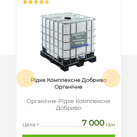
Рідке Комплексне Добриво
Органічне
й
Органічне РІдке Комплексне
Добриво
7 000
рн
Ц
Цена т
грн