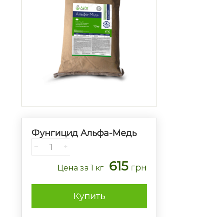
Фунгицид Альфа-Медь
−
+
615
грн
Цена
за 1 кг
Купить