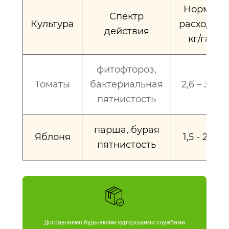
Норма
Спектр
Культура
расхода,
действия
кг/га
фитофтороз,
Томаты
бактериальная
2,6 – 3,0
пятнистость
парша, бурая
Яблоня
1,5 - 2,0
пятнистость
Доставляємо будь-якими кур'єрськими службами