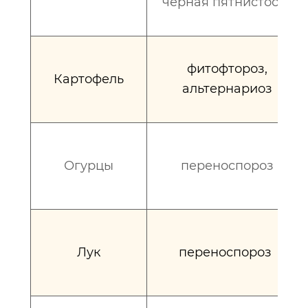
черная пятнистость
фитофтороз,
Картофель
альтернариоз
Огурцы
переноспороз
Лук
переноспороз