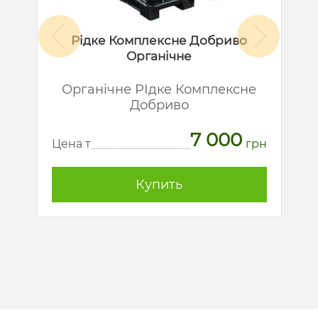
Рідке Комплексне Добриво
Органічне
й
Органічне РІдке Комплексне
Добриво
7 000
рн
Ц
Цена т
грн
Купить