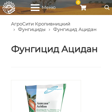
0
Меню
АгроСити Кропивницкий
Фунгициды
Фунгицид Ацидан
Фунгицид Ацидан