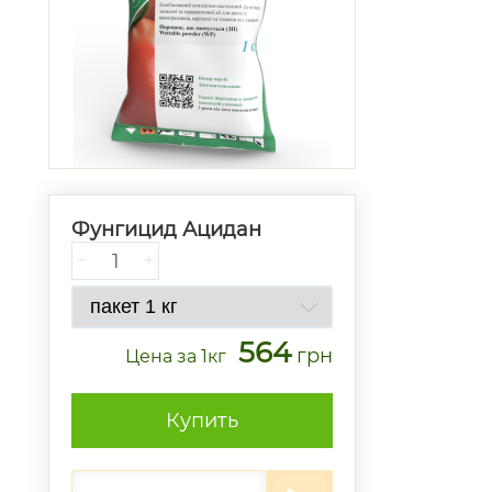
Фунгицид Ацидан
−
+
564
грн
Цена
за 1кг
Купить