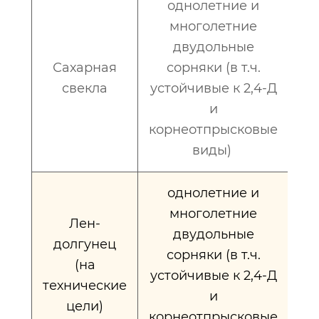
однолетние и
многолетние
двудольные
Сахарная
сорняки (в т.ч.
0
свекла
устойчивые к 2,4-Д
и
корнеотпрысковые
виды)
однолетние и
многолетние
Лен-
двудольные
долгунец
сорняки (в т.ч.
(на
устойчивые к 2,4-Д
технические
и
цели)
корнеотпрысковые