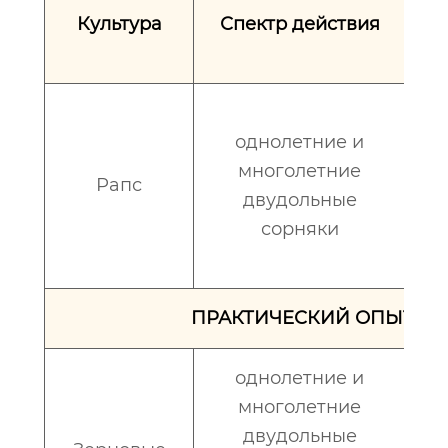
Культура
Спектр действия
ра
к
однолетние и
многолетние
Рапс
0,1
двудольные
сорняки
ПРАКТИЧЕСКИЙ ОПЫТ П
однолетние и
многолетние
двудольные