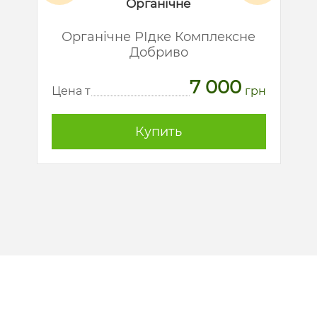
Органічне
й
Органічне РІдке Комплексне
Добриво
7 000
рн
Ц
Цена т
грн
Купить