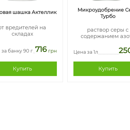
Микроудобрение С
овая шашка Актеллик
Турбо
от вредителей на
раствор серы с
складах
содержанием азо
716
25
 за банку 90 г
грн
Цена за 1л
Купить
Купить