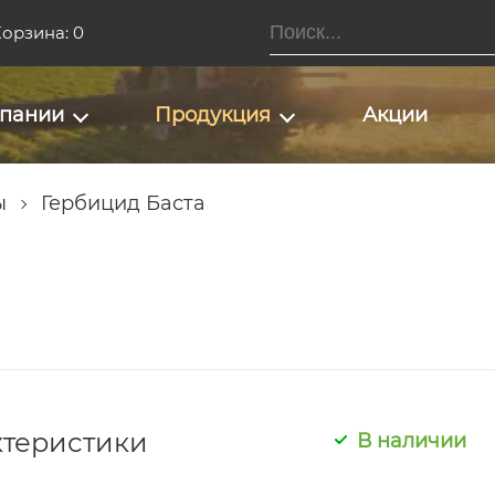
орзина: 0
мпании
Продукция
Акции
ы
Гербицид Баста
ктеристики
В наличии