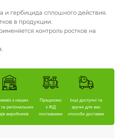
а и гербицида сплошного действия.
тков в продукции.
применяется контроль ростков на
.
вивіз з наших
Працюємо
Інші доступні та
 та регіональних
з ЖД
зручні для вас
дів виробників
поставками
способи доставки