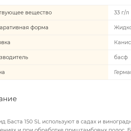
твующее вещество
33 г/
аративная форма
Жидко
овка
Канис
зводитель
басф
на
Герма
ание
д Баста 150 SL используют в садах и виноград
ениях и при обработке приштамбовых полос. 