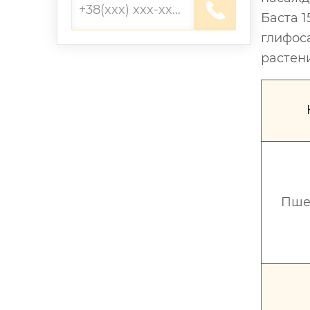
Баста 
глифос
растен
Пше