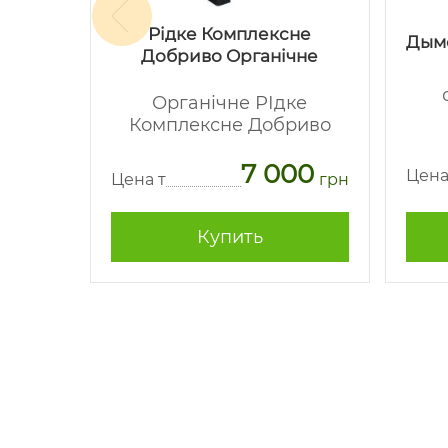
Рідке Комплексне
макс
Дым
Добриво Органічне
-
Органічне РІдке
Комплексне Добриво
62
7 000
грн
Цена
Цена т
грн
Купить