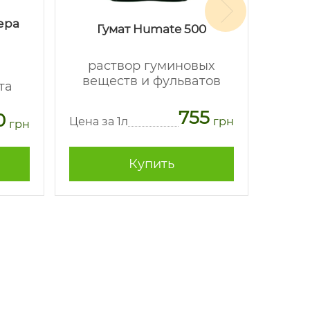
ера
Се
Гумат Humate 500
раствор гуминовых
в
веществ и фульватов
та
мине
755
0
Цена за 1л
грн
грн
Цена з
Купить