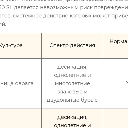
150 SL делается невозможным риск повреждения
атов, системное действие которых может приве
ий.
Норма 
Культура
Спектр действия
десикация,
однолетние и
ница оврага
многолетние
2
злаковые и
двудольные бурые
десикация,
однолетние и