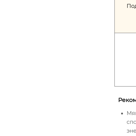
По
Реко
Мя
сп
эне