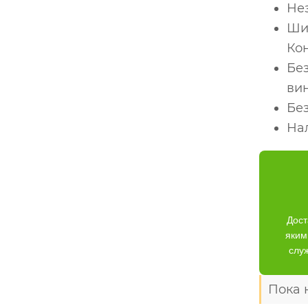
Не
Ши
Ко
Без
ви
Бе
На
Дост
яким
слу
Пока 