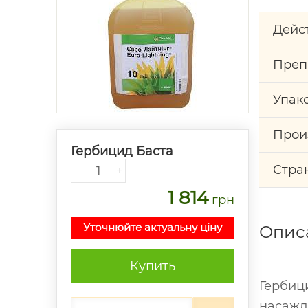
Дейс
Преп
Упак
Прои
Гербицид Баста
Стра
−
+
1 814
грн
Уточнюйте актуальну ціну
Опис
Купить
Гербици
насажд