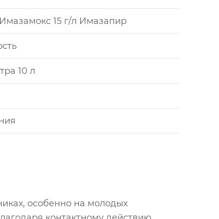
л Имазамокс 15 г/л Имазапир
сть
тра 10 л
ния
никах, особенно на молодых
Благодаря контактному действию