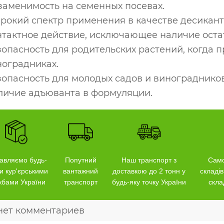
заменимость на семенных посевах.
рокий спектр применения в качестве десикант
нтактное действие, исключающее наличие оста
опасность для родительских растений, когда 
ноградниках.
зопасность для молодых садов и виноградников
личие адъюванта в формуляции.
авляємо будь-
Попутний
Наш транспорт з
Само
и кур'єрськими
вантажний
доставкою до 2 тонн у
складів
жбами України
транспорт
будь-яку точку України
скла
нет комментариев