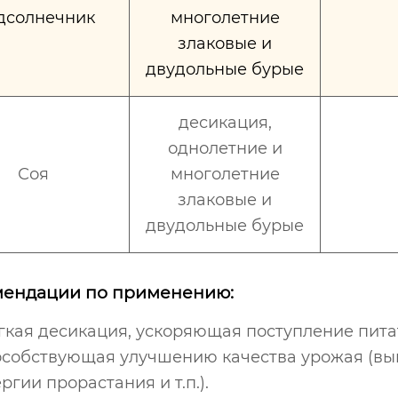
дсолнечник
многолетние
злаковые и
двудольные бурые
десикация,
однолетние и
Соя
многолетние
злаковые и
двудольные бурые
мендации по применению:
гкая десикация, ускоряющая поступление пита
особствующая улучшению качества урожая (вы
ргии прорастания и т.п.).