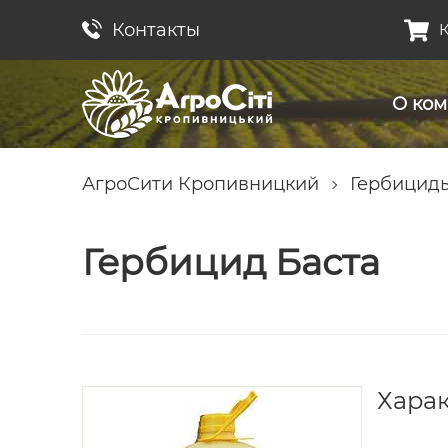
Контакты
К
О ко
АгроСити Кропивницкий
Гербицид
Гербицид Баста
Хара