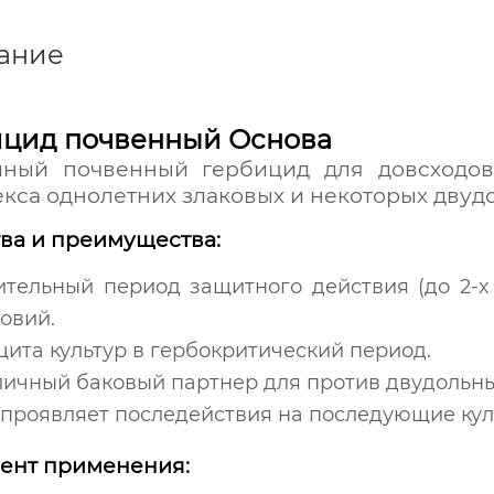
ание
ицид почвенный Основа
мный почвенный гербицид для довсходов
кса однолетних злаковых и некоторых двуд
ва и преимущества:
ительный период защитного действия (до 2-х
овий.
ита культур в гербокритический период.
личный баковый партнер для против двудольн
 проявляет последействия на последующие кул
ент применения: