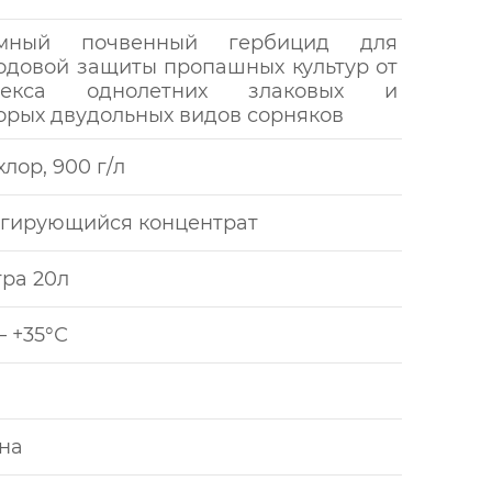
емный почвенный гербицид для
одовой защиты пропашных культур от
лекса однолетних злаковых и
орых двудольных видов сорняков
лор, 900 г/л
гирующийся концентрат
тра 20л
— +35°С
на