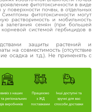
проявление фитотоксичности в виде
 у поверхности почвы, в отдельных
р. Симптомы фитотоксичности могут
ную растворимость и мобильность
на залегания семян (при большей
я корневой системой гербицидов в
ствами защиты растений и
аты на совместимость (отсутствие
е осадка и т.д.). Не применять с
вивіз з наших
Працюємо
Інші доступні та
 та регіональних
з ЖД
зручні для вас
дів виробників
поставками
способи доставки