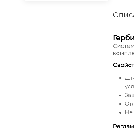
Опис
Герб
Систе
компле
Свойст
Дл
усл
Защ
От
Не
Реглам