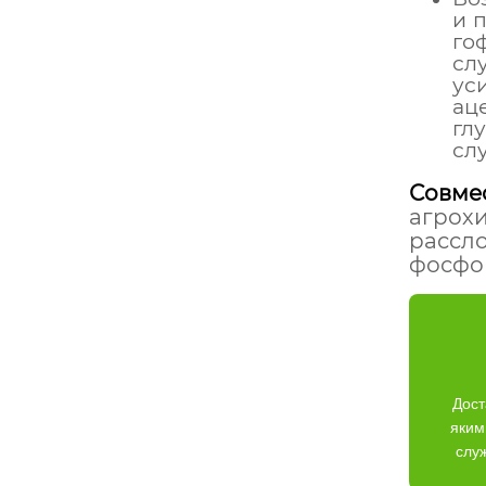
и 
го
сл
ус
ац
гл
сл
Совмес
агрохи
рассло
фосфо
Дост
яким
слу