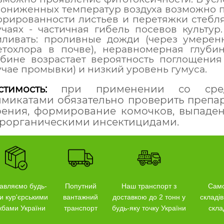
пониженных температур воздуха возможно 
фрированности листьев и перетяжки стебля
учаях - частичная гибель посевов культу
иливать: проливные дожди (через умерен
етохлора в почве), неравномерная глуби
убине возрастает вероятность поглощени
учае промывки) и низкий уровень гумуса.
тимость:
при применении со сред
микатами обязательно проверить препар
ения, формирование комочков, выпадени
рорганическими инсектицидами.
авляємо будь-
Попутний
Наш транспорт з
Само
и кур'єрськими
вантажний
доставкою до 2 тонн у
складів
жбами України
транспорт
будь-яку точку України
скла