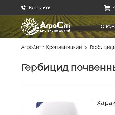
Контакты
К
О ко
АгроСити Кропивницкий
Гербицид
Гербицид почвенн
Хара