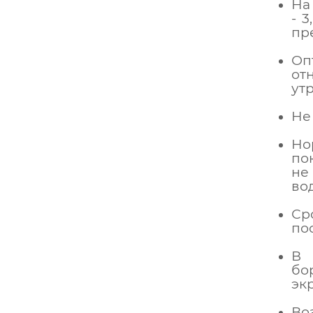
На
- 
пр
Оп
от
ут
Не
Но
по
не
во
Ср
по
В 
бо
эк
Во