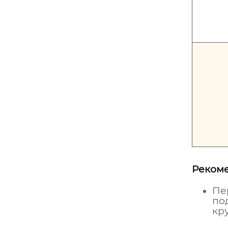
Реком
Пе
по
кр