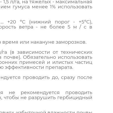
1,5 л/га, на тяжелых - максимальная
анием гумуса менее 1% использовать
.. +20 ºС (нижний порог - +5ºС),
орость ветра - не более 5 м / с в
 время или накануне заморозков.
/га (в зависимости от технических
 почве). Обязательно использовать
оронних примесей и илистых частиц
ию эффективности препарата.
дуется проводить до, сразу после
я не рекомендуется проводить
, чтобы не разрушить гербицидный
ловиях избыточной влажности почвы