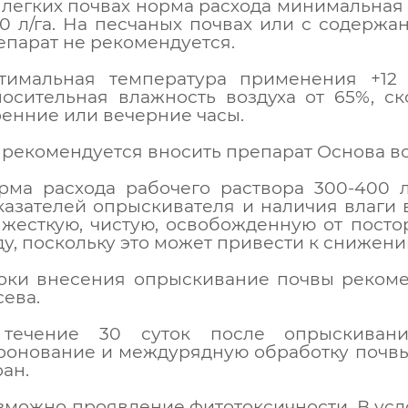
 легких почвах норма расхода минимальная - 
3,0 л/га. На песчаных почвах или с содерж
епарат не рекомендуется.
тимальная температура применения +12 .
носительная влажность воздуха от 65%, ск
ренние или вечерние часы.
 рекомендуется вносить препарат Основа во
рма расхода рабочего раствора 300-400 л
казателей опрыскивателя и наличия влаги в
 жесткую, чистую, освобожденную от пост
ду, поскольку это может привести к снижен
оки внесения опрыскивание почвы рекомен
сева.
течение 30 суток после опрыскивани
ронование и междурядную обработку почвы
ран.
зможно проявление фитотоксичности. В ус