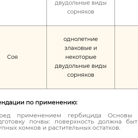
двудольные виды
сорняков
однолетние
злаковые и
Соя
некоторые
двудольные виды
сорняков
ендации по применению:
ред применением гербицида Основы н
дготовку почвы: поверхность должна бы
упных комков и растительных остатков.