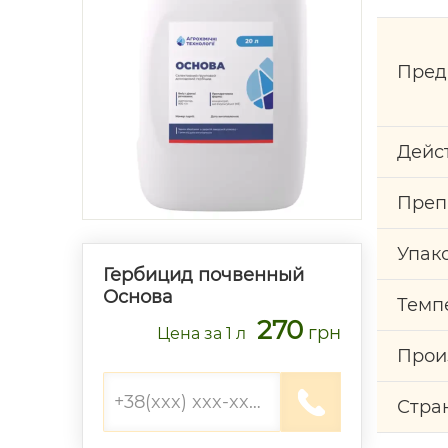
Пред
Дейс
Преп
Упак
Гербицид почвенный
Основа
Темп
270
грн
Цена
за 1 л
Прои
Стра