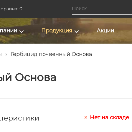
орзина: 0
мпании
Продукция
Акции
ы
Гербицид почвенный Основа
ый Основа
ктеристики
Нет на складе