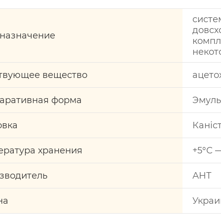
сист
довсх
назначение
комп
некот
твующее вещество
ацетох
аративная форма
Эмуль
овка
Каніс
ература хранения
+5°С 
зводитель
АНТ
на
Украи