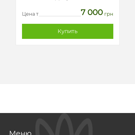
7 000
рн
Ц
Цена т
грн
Купить
Меню