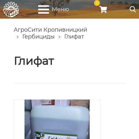
0
Меню
АгроСити Кропивницкий
Гербициды
Глифат
Глифат