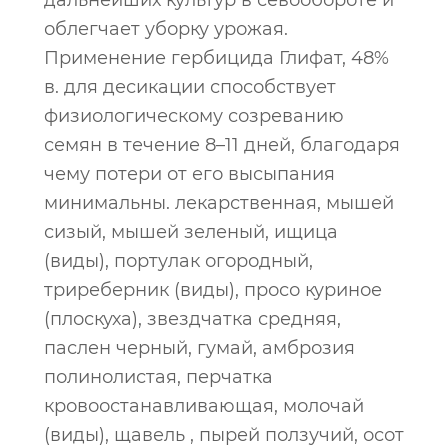
дальнейших культур в севообороте и
облегчает уборку урожая.
Применение гербицида Глифат, 48%
в. для десикации способствует
физиологическому созреванию
семян в течение 8–11 дней, благодаря
чему потери от его высыпания
минимальны. лекарственная, мышей
сизый, мышей зеленый, ищица
(виды), портулак огородный,
триреберник (виды), просо куриное
(плоскуха), звездчатка средняя, ​​
паслен черный, гумай, амброзия
полинолистая, перчатка
кровоостанавливающая, молочай
(виды), щавель , пырей ползучий, осот