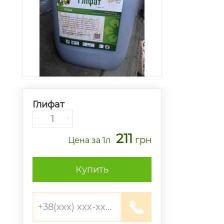
Глифат
−
+
211
грн
Цена
за 1л
Купить