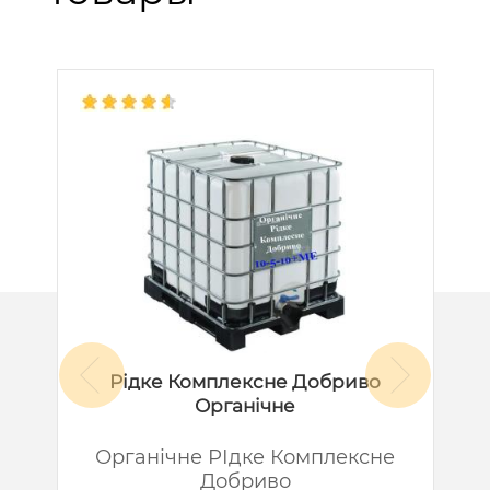
Рідке Комплексне Добриво
Органічне
й
Органічне РІдке Комплексне
Добриво