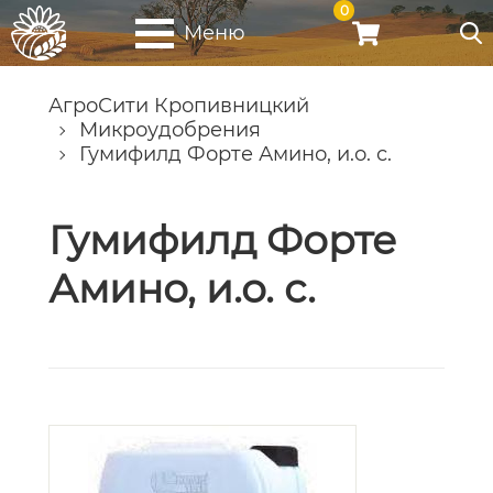
0
Меню
АгроСити Кропивницкий
Микроудобрения
Гумифилд Форте Амино, и.о. с.
Гумифилд Форте
Амино, и.о. с.