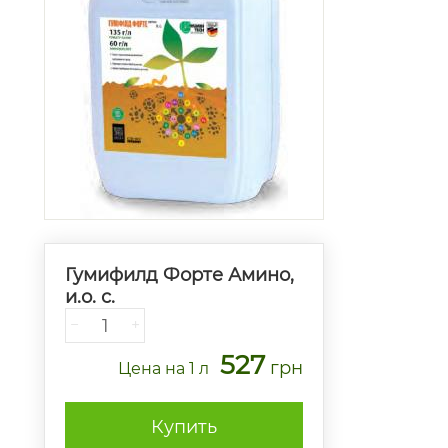
Гумифилд Форте Амино,
и.о. с.
−
+
527
грн
Цена
на 1 л
Купить