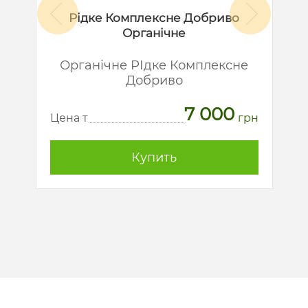
Рідке Комплексне Добриво
Органічне
й
Органічне РІдке Комплексне
Добриво
7 000
рн
Ц
Цена т
грн
Купить