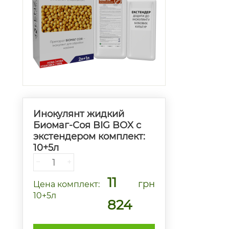
Инокулянт жидкий
Биомаг-Соя BIG BOX с
экстендером комплект:
10+5л
−
+
11
грн
Цена
комплект:
10+5л
824