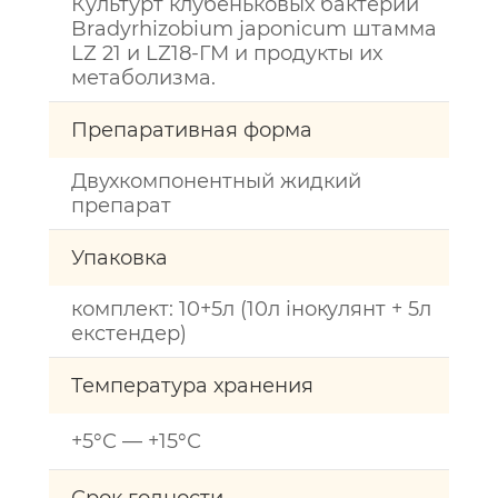
Культурт клубеньковых бактерий
Bradyrhizobium japonicum штамма
LZ 21 и LZ18-ГМ и продукты их
метаболизма.
Препаративная форма
Двухкомпонентный жидкий
препарат
Упаковка
комплект: 10+5л (10л інокулянт + 5л
екстендер)
Температура хранения
+5°С — +15°С