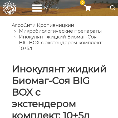
0
Меню
АгроСити Кропивницкий
Микробиологические препараты
Инокулянт жидкий Биомаг-Соя
BIG BOX с экстендером комплект:
10+5л
Инокулянт жидкий
Биомаг-Соя BIG
BOX с
экстендером
комплект: 10+5л