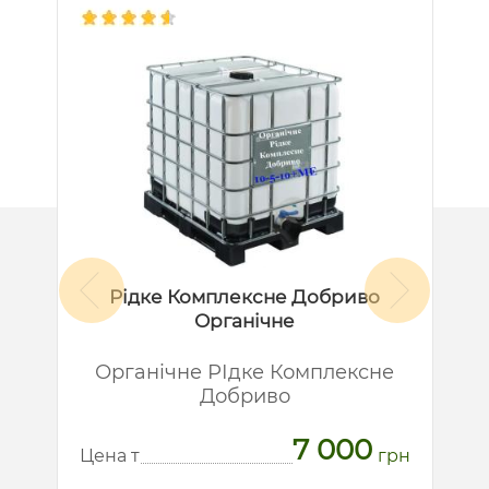
Рідке Комплексне Добриво
Органічне
й
Органічне РІдке Комплексне
Добриво
7 000
рн
Ц
Цена т
грн