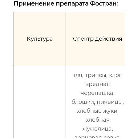
Применение препарата Фостран:
Культура
Спектр действия
п
тля, трипсы, клоп
вредная
черепашка,
блошки, пиявицы,
хлебные жуки,
хлебная
жужелица,
зерновая совка,