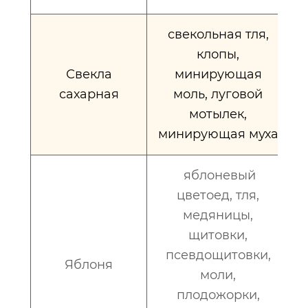
свекольная тля,
клопы,
Свекла
минирующая
сахарная
моль, луговой
мотылек,
минирующая муха
яблоневый
цветоед, тля,
медяницы,
щитовки,
псевдощитовки,
Яблоня
моли,
плодожорки,