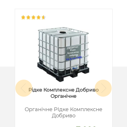
Рідке Комплексне Добриво
Органічне
й
Органічне РІдке Комплексне
Добриво