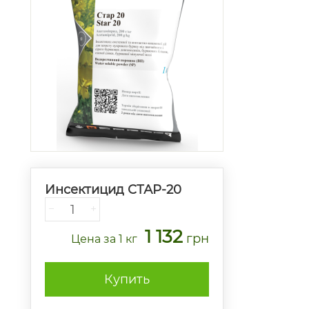
Инсектицид СТАР-20
−
+
1 132
грн
Цена
за 1 кг
Купить