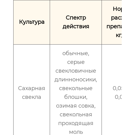
Норма
Спектр
расхода
Культура
действия
препарата
кг/га
обычные,
серые
свекловичные
длинноносики,
Сахарная
свекольные
0,050 –
свекла
блошки,
0,075
озимая совка,
свекольная
проходящая
моль