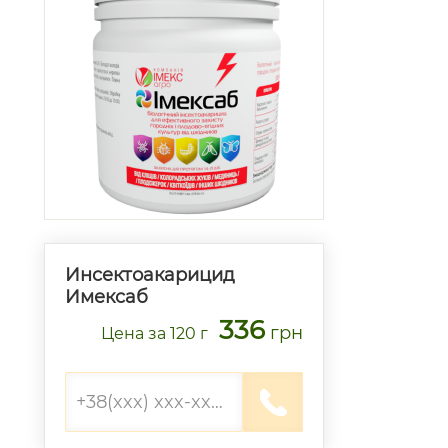
Инсектоакарицид
Имексаб
336
грн
Цена
за 120 г