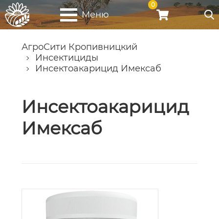
0
Меню
АгроСити Кропивницкий
Инсектициды
Инсектоакарицид Имексаб
Инсектоакарицид
Имексаб