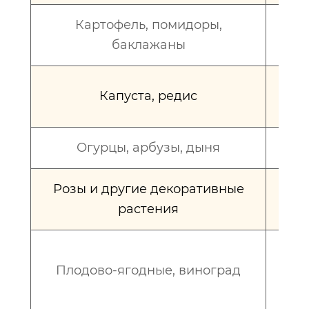
Картофель, помидоры,
баклажаны
кре
Капуста, редис
Огурцы, арбузы, дыня
Розы и другие декоративные
п
растения
кл
Плодово-ягодные, виноград