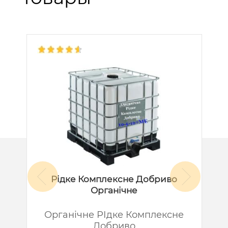
Рідке Комплексне Добриво
Органічне
й
Органічне РІдке Комплексне
Добриво