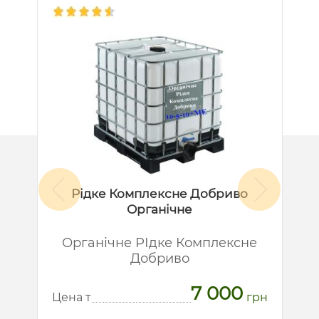
Рідке Комплексне Добриво
Органічне
й
Органічне РІдке Комплексне
Добриво
7 000
рн
Ц
Цена т
грн