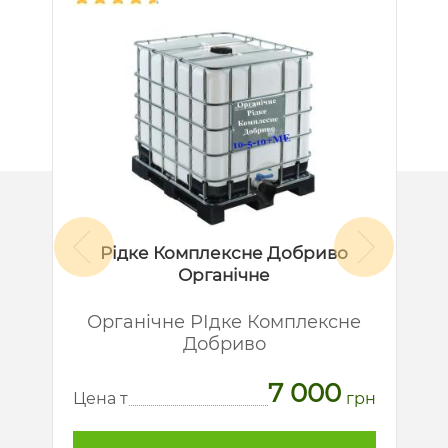
Рідке Комплексне Добриво
Органічне
й
Органічне РІдке Комплексне
Добриво
7 000
рн
Ц
Цена т
грн