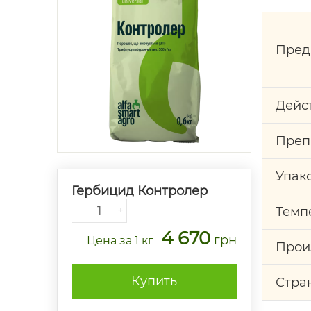
Пред
Дейс
Преп
Упак
Гербицид Контролер
−
+
Темп
4 670
грн
Цена
за 1 кг
Прои
Купить
Стра