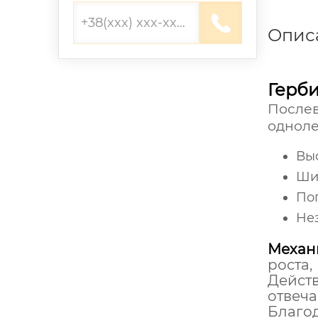
Опис
Герб
После
одноле
Выс
Ши
Пог
Не
Механ
роста
Дейст
отвеч
Благод