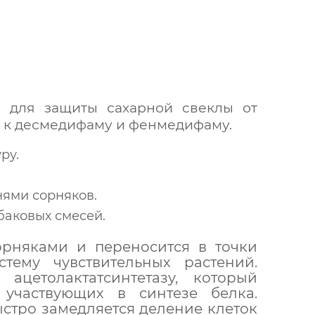
я для защиты сахарной свеклы от
ых к десмедифаму и фенмедифаму.
ру.
нями сорняков.
баковых смесей.
рняками и переносится в точки
тему чувствительных растений.
ацетолактатсинтетазу, который
 участвующих в синтезе белка.
ыстро замедляется деление клеток