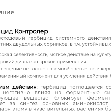
ание
ицид Контролер
всходовый гербицид системного действи
тних двудольных сорняков, в т.ч. устойчив
окая селективность, мягкое действие на культу
рокий диапазон сроков применения.
лощение не только наземной частью, но и кор
заменимый компонент для усиления действия 
изм действия:
гербицид поглощается со
, негативно влияя на ферментную сис
вующее вещество блокирует фермент 
ает за синтез основных аминокислот,
аря этому в чувствительных растениях б