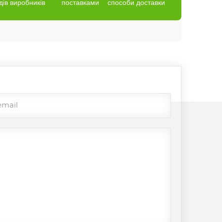
дів виробників
поставками
способи доставки
email