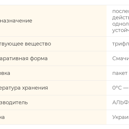
посл
дейст
назначение
однол
устой
твующее вещество
трифл
аративная форма
Смач
овка
пакет 
ература хранения
0°С —
зводитель
АЛЬФА
на
Украи