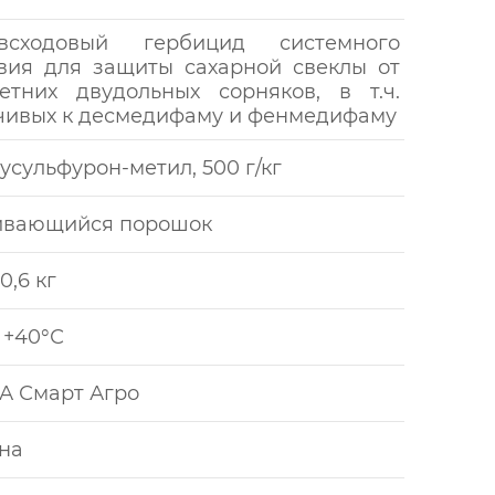
евсходовый гербицид системного
вия для защиты сахарной свеклы от
етних двудольных сорняков, в т.ч.
чивых к десмедифаму и фенмедифаму
усульфурон-метил, 500 г/кг
ивающийся порошок
0,6 кг
 +40°С
 Смарт Агро
на