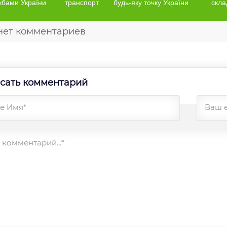
жбами України
транспорт
будь-яку точку України
скла
нет комментариев
сать комментарий
е Имя*
Ваш 
комментарий...*