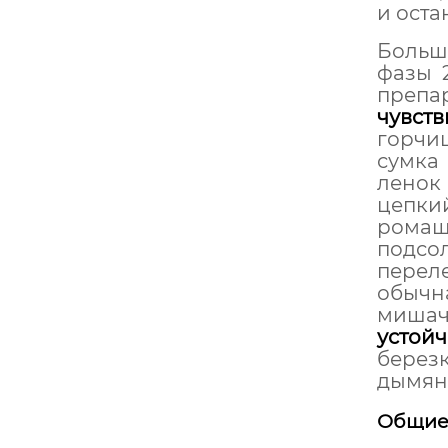
и оста
Больши
фазы 
препа
чувст
горчиц
сумка
ленок
цепки
ромаш
подсо
перел
обычна
мишач
устой
березк
дымян
Общие