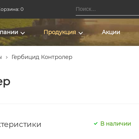
орзина: 0
мпании
Продукция
Акции
ы
Гербицид Контролер
ер
ктеристики
В наличии