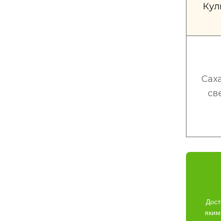
Кул
Сах
св
Дост
яким