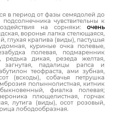
ся в период от фазы семядолей до
а подсолнечника чувствительны к
воздействия на сорняки:
очень
идская, воронья лапка стелющаяся,
, глухая крапива (виды), пастушья
домная, куриные очка полевые,
езабудка полевая, подмаренник
 редька дикая, резеда желтая,
 загнутая, падалицы рапса и
абутилон теофраста, ами зубная,
от (всходы), собачья петрушка
 амброзия полыннолистная, китник
быкновенный, фиалка полевая;
ероника плющелистная, горчак
ая, лутига (виды), осот розовый,
ирица лободообразная.