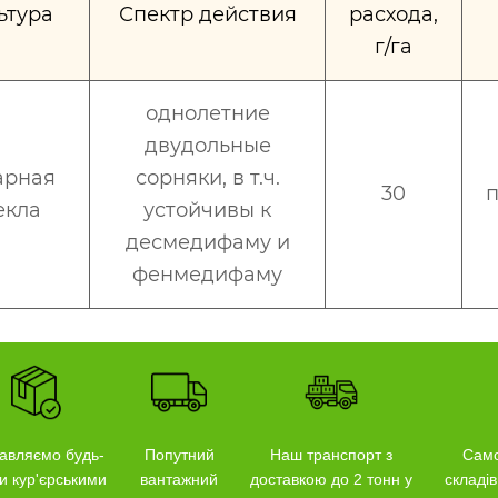
ьтура
Спектр действия
расхода,
г/га
однолетние
двудольные
арная
сорняки, в т.ч.
30
п
екла
устойчивы к
десмедифаму и
фенмедифаму
авляємо будь-
Попутний
Наш транспорт з
Само
и кур'єрськими
вантажний
доставкою до 2 тонн у
складів