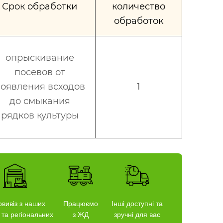
Срок обработки
количество
обработок
опрыскивание
посевов от
оявления всходов
1
до смыкания
рядков культуры
вивіз з наших
Працюємо
Інші доступні та
 та регіональних
з ЖД
зручні для вас