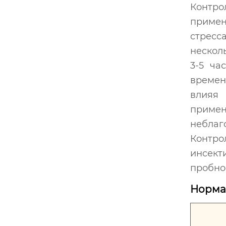
Контро
примен
стресс
несколь
3-5 ча
времен
влияя 
примен
неблаг
Контро
инсект
пробно
Норма