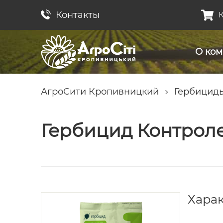
Контакты
К
О ко
АгроСити Кропивницкий
Гербицид
Гербицид Контрол
Хара