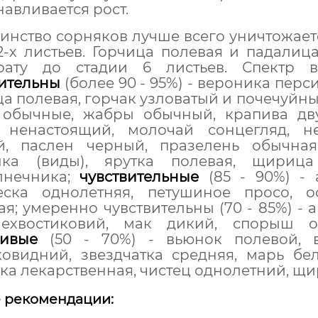
навливается рост.
нство сорняков лучше всего уничтожает
2-х листьев. Горчица полевая и падалиц
рату до стадии 6 листьев. Спектр 
вительны
(более 90 - 95%) - вероника перс
а полевая, горчак узловатый и почечуйный
 обычные, жабры обычный, крапива дву
 ненастоящий, молочай сонцегляд, н
й, паслен черный, празелень обычная,
ка (виды), ярутка полевая, щирица
лнечника;
чувствительные
(85 - 90%) - 
еска однолетняя, петушиное просо, ос
я; умеренно чувствительны (70 - 85%) -
ехвостиковий, мак дикий, спорыш о
чивые
(50 - 70%) - вьюнок полевой, в
овидний, звездчатка средняя, марь бел
ка лекарственная, чистец однолетний, щ
 рекомендации: