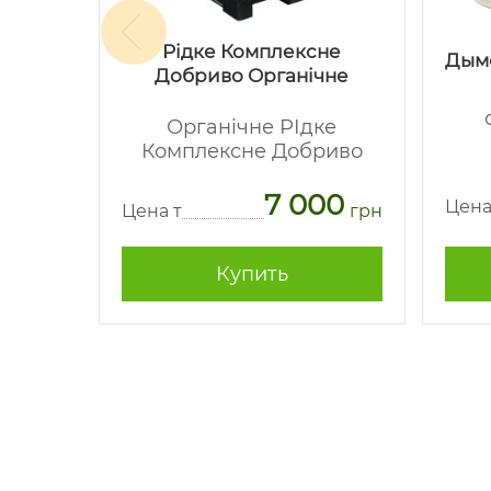
Рідке Комплексне
макс
Дым
Добриво Органічне
-
Органічне РІдке
Комплексне Добриво
62
7 000
грн
Цена
Цена т
грн
Купить