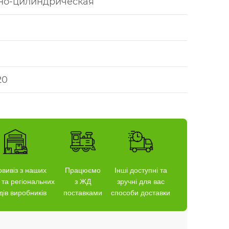
но-цилиндрическая
20
вивіз з наших
Працюємо
Інші доступні та
 та регіональних
з ЖД
зручні для вас
дів виробників
поставками
способи доставки