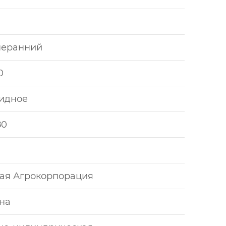
неранний
0
идное
80
ая Агрокорпорация
на