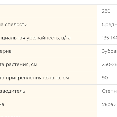
280
па спелости
Сред
нциальная урожайность, ц/га
135-14
зерна
Зубов
та растения, см
250-2
та прикрепления кочана, см
90
зводитель
Степн
на
Украи