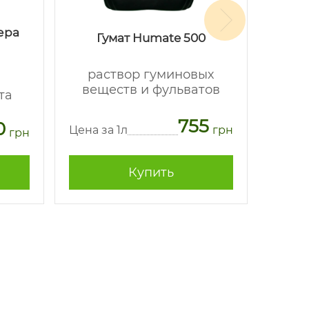
ера
Се
Гумат Humate 500
раствор гуминовых
в
веществ и фульватов
та
мине
755
0
Цена за 1л
грн
грн
Цена з
Купить