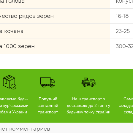
а головы
конус
чество рядов зерен
16-18
а кочана
23-25
а 1000 зерен
300-3
авляємо будь-
Попутний
Наш транспорт з
Само
и кур'єрськими
вантажний
доставкою до 2 тонн у
складів
жбами України
транспорт
будь-яку точку України
скла
нет комментариев