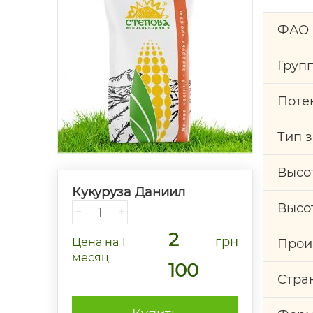
ФАО
Груп
Поте
Тип 
Высо
Кукуруза Даниил
Высо
−
+
2
грн
Цена
на 1
Прои
месяц
100
Стра