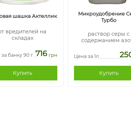
Микроудобрение С
овая шашка Актеллик
Турбо
от вредителей на
раствор серы с
складах
содержанием азо
716
25
 за банку 90 г
грн
Цена за 1л
Купить
Купить