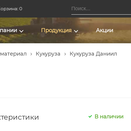
орзина: 0
мпании
Продукция
Акции
 материал
Кукуруза
Кукуруза Даниил
ктеристики
В наличии