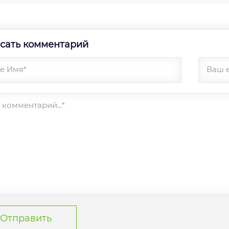
сать комментарий
е Имя*
Ваш 
комментарий...*