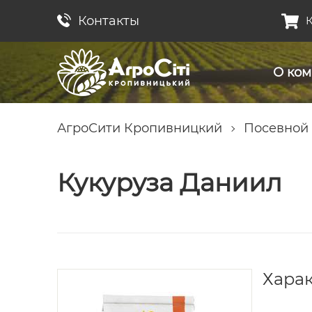
Контакты
К
О ко
АгроСити Кропивницкий
Посевной
Кукуруза Даниил
Хара