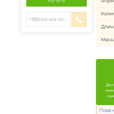
Купить
Форм
Коли
Длин
Масс
Дост
яким
слу
Пока 