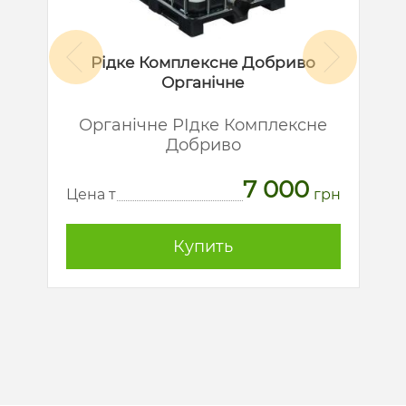
Рідке Комплексне Добриво
Органічне
й
Органічне РІдке Комплексне
Добриво
7 000
рн
Ц
Цена т
грн
Купить