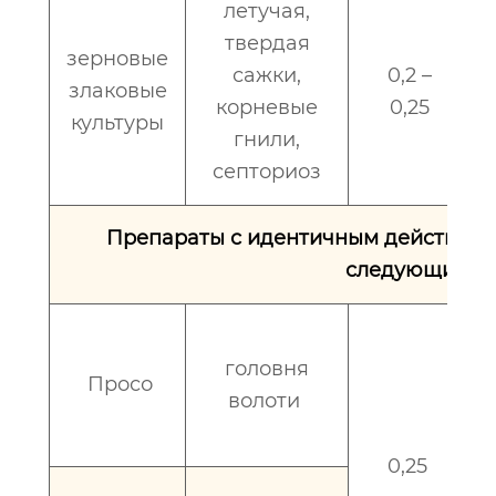
летучая,
твердая
зерновые
сажки,
0,2 –
злаковые
корневые
0,25
культуры
гнили,
септориоз
Препараты с идентичным действую
следующих кул
головня
Просо
волоти
0,25