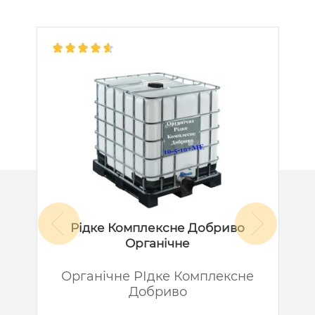
Рідке Комплексне Добриво
Органічне
й
Органічне РІдке Комплексне
Добриво