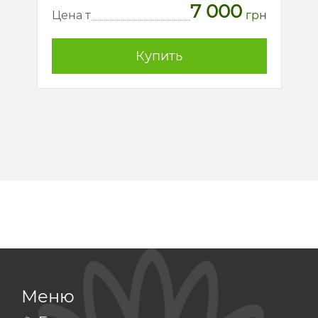
7 000
рн
Ц
Цена т
грн
Купить
Меню