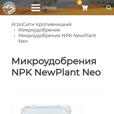
0
Меню
АгроСити Кропивницкий
Микроудобрения
Микроудобрения NPK NewPlant
Neo
Микроудобрения
NPK NewPlant Neo