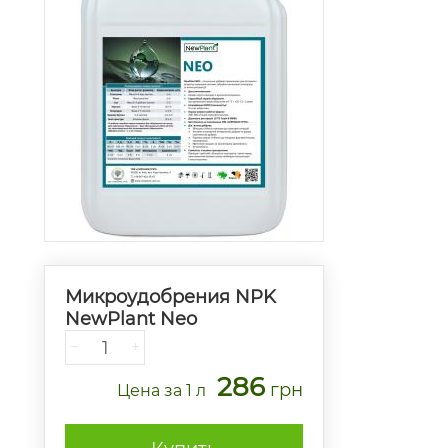
Микроудобрения NPK
NewPlant Neo
−
+
286
грн
Цена
за 1 л