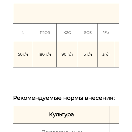
N
P2O5
K2O
SO3
*Fe
B
50г/л
180 г/л
90 г/л
5 г/л
3г/л
5г/л
Рекомендуемые нормы внесения:
Культура