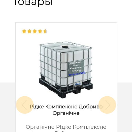
товары
Рідке Комплексне Добриво
Органічне
й
Органічне РІдке Комплексне