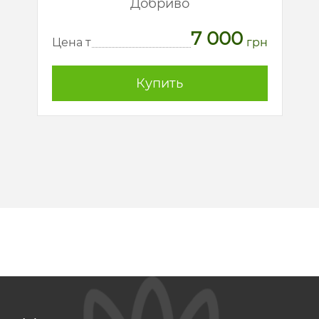
Добриво
7 000
рн
Ц
Цена т
грн
Купить