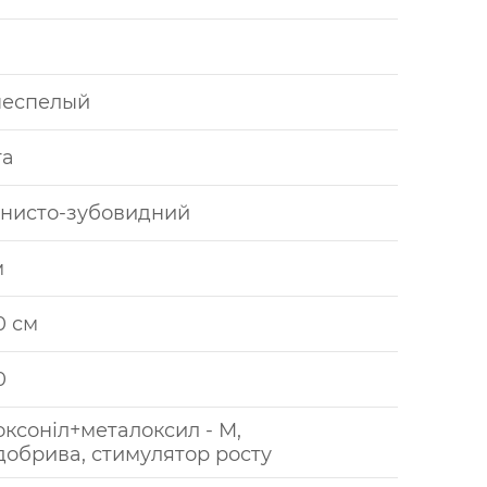
неспелый
га
нисто-зубовидний
м
10 см
0
оксоніл+металоксил - М,
добрива, стимулятор росту