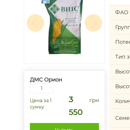
ФАО
Груп
Поте
Тип 
Высо
ДМС Орион
Высо
−
+
3
грн
Цена
за 1
Коли
сумку
550
Семе