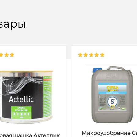
вары
Микроудобрение С
овая шашка Актеллик