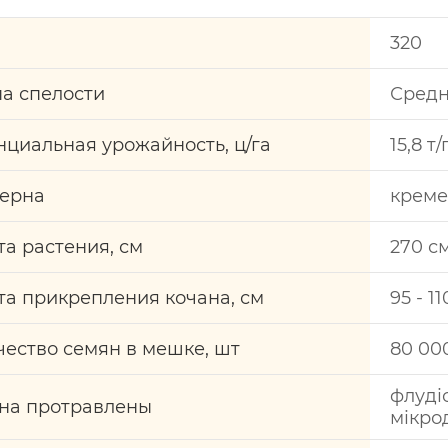
320
па спелости
Сред
нциальная урожайность, ц/га
15,8 т/
зерна
креме
та растения, см
270 с
та прикрепления кочана, см
95 - 1
чество семян в мешке, шт
80 00
флуді
на протравлены
мікро