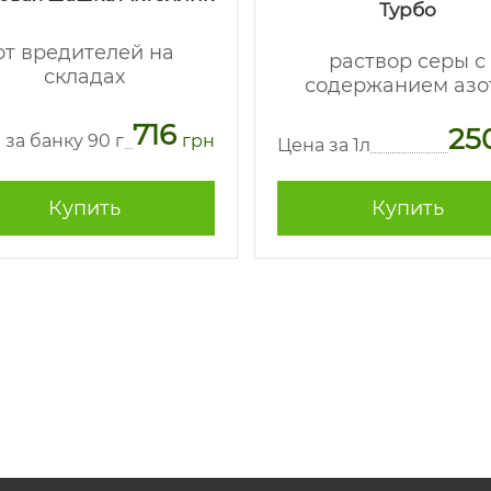
Турбо
от вредителей на
раствор серы с
складах
содержанием азо
716
25
 за банку 90 г
грн
Цена за 1л
Купить
Купить