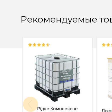
Рекомендуемые то
Рідке Комплексне
макс
Дым