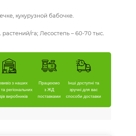
ечке, кукурузной бабочке.
 растений/га; Лесостепь – 60-70 тыс.
вивіз з наших
Працюємо
Інші доступні та
 та регіональних
з ЖД
зручні для вас
дів виробників
поставками
способи доставки