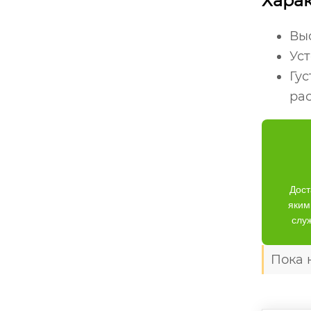
Харак
Выс
Уст
Гус
рас
Дост
яким
слу
Пока 