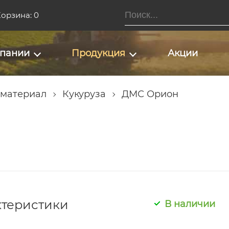
орзина: 0
мпании
Продукция
Акции
 материал
Кукуруза
ДМС Орион
ктеристики
В наличии