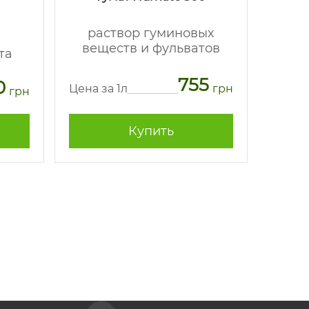
раствор гуминовых
в
веществ и фульватов
та
мине
755
0
Цена за 1л
грн
грн
Цена з
Купить