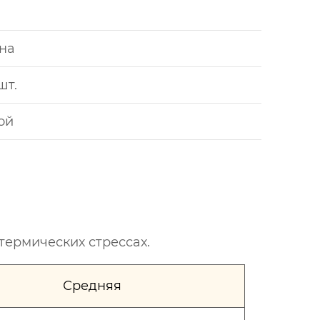
на
шт.
ой
термических стрессах.
Средняя