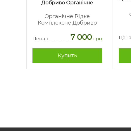
Добриво Органічне
-
Органічне РІдке
Комплексне Добриво
62
7 000
грн
Цена
Цена т
грн
Купить