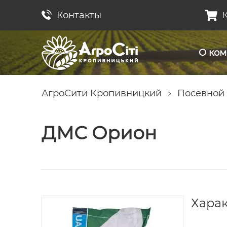
Контакты
К
О ко
АгроСити Кропивницкий
Посевной
ДМС Орион
Хара