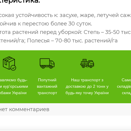
теристика:
окая устойчивость к: засухе, жаре, летучей саж
ойчив к перестою более 30 суток.
тота растений перед уборкой: Степь – 35-50 тыс.
тений/га; Полесья – 70-80 тыс. растений/га
авляємо будь-
Попутний
Наш транспорт з
Само
и кур'єрськими
вантажний
доставкою до 2 тонн у
складів
жбами України
транспорт
будь-яку точку України
скла
нет комментариев