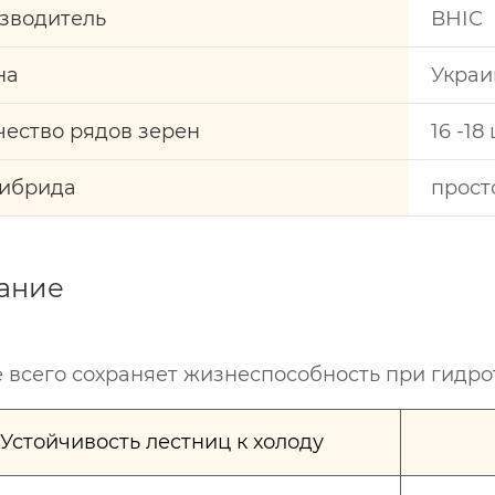
зводитель
ВНІС
на
Украи
чество рядов зерен
16 -18 
гибрида
прост
ание
 всего сохраняет жизнеспособность при гидро
Устойчивость лестниц к холоду