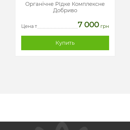
й
Органічне РІдке Комплексне
Добриво
7 000
рн
Ц
Цена т
грн
Купить