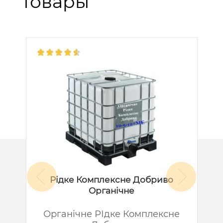
товары
Рідке Комплексне Добриво
Органічне
й
Органічне РІдке Комплексне