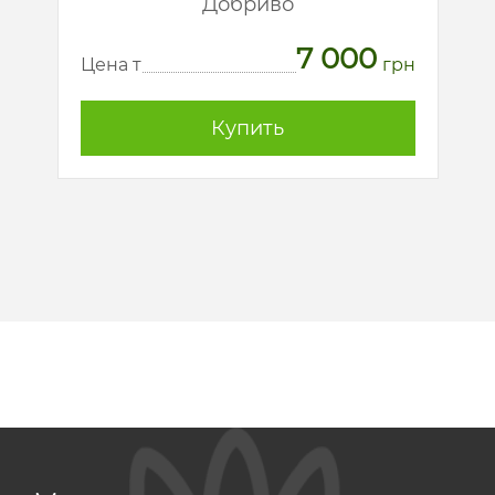
Добриво
7 000
рн
Ц
Цена т
грн
Купить