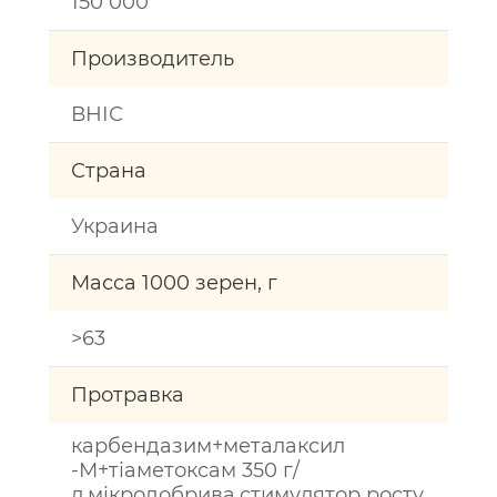
150 000
Производитель
ВНІС
Страна
Украина
Масса 1000 зерен, г
>63
Протравка
карбендазим+металаксил
-М+тіаметоксам 350 г/
л,мікродобрива,стимулятор росту