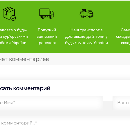
авляємо будь-
Попутний
Наш транспорт з
Само
и кур'єрськими
вантажний
доставкою до 2 тонн у
складів
жбами України
транспорт
будь-яку точку України
скла
нет комментариев
сать комментарий
е Имя*
Ваш 
комментарий...*