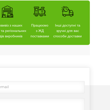
вивіз з наших
Працюємо
Інші доступні та
 та регіональних
з ЖД
зручні для вас
дів виробників
поставками
способи доставки
email