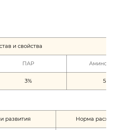
став и свойства
ПАР
Аминокислоти
3%
5 г/л
 и развития
Норма расхода, л/г