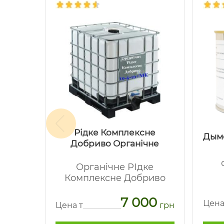
Рідке Комплексне
макс
Дым
Добриво Органічне
-
Органічне РІдке
Комплексне Добриво
62
7 000
грн
Цена
Цена т
грн