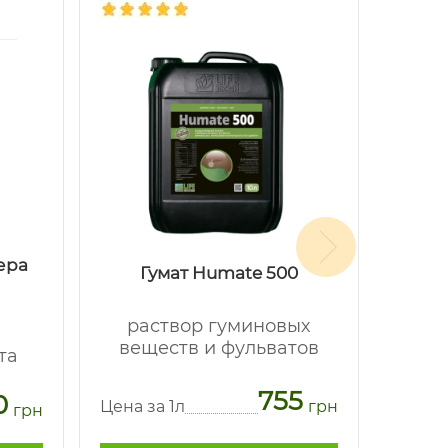
ера
Се
Гумат Humate 500
раствор гуминовых
в
веществ и фульватов
та
мине
755
0
Цена за 1л
грн
грн
Цена з