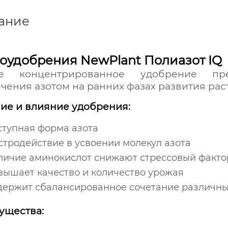
ание
оудобрения NewPlant Полиазот IQ
е концентрированное удобрение пре
чения азотом на ранних фазах развития рас
ие и влияние удобрения:
ступная форма азота
стродействие в усвоении молекул азота
личие аминокислот снижают стрессовый факто
вышает качество и количество урожая
держит сбалансированное сочетание различных
ущества: