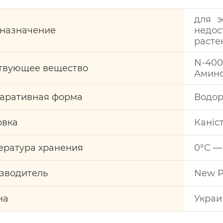
для э
назначение
недос
расте
N-400
твующее вещество
Амино
аративная форма
Водор
овка
Каніс
ература хранения
0°С —
зводитель
New P
на
Украи