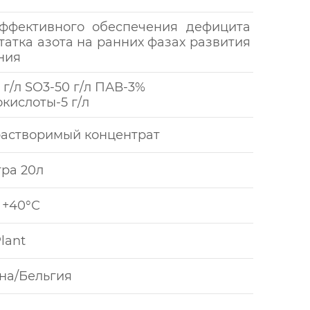
ффективного обеспечения дефицита
татка азота на ранних фазах развития
ния
 г/л SO3-50 г/л ПАВ-3%
кислоты-5 г/л
астворимый концентрат
тра 20л
 +40°С
lant
на/Бельгия