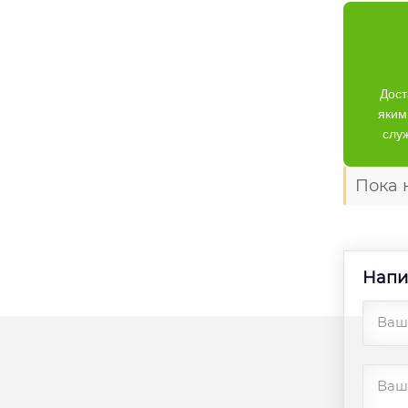
Дост
яким
слу
Пока 
Напи
Ваш
Ваш 