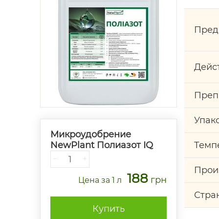
Пред
Дейс
Преп
Упак
Микроудобрение
NewPlant Полиазот IQ
Темп
−
+
Прои
188
грн
Цена
за 1 л
Стра
Купить