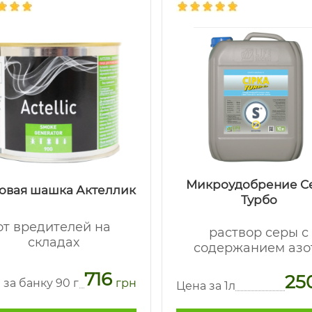
Микроудобрение С
овая шашка Актеллик
Турбо
от вредителей на
раствор серы с
складах
содержанием азо
716
25
 за банку 90 г
грн
Цена за 1л