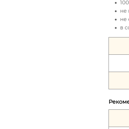
10
не 
не
в с
Реком