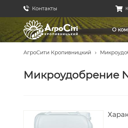
Контакты
К
О ко
АгроСити Кропивницкий
Микроудо
Микроудобрение N
Хара