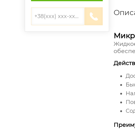
Опис
Микр
Жидко
обеспе
Действ
До
Бы
На
По
Со
Преим