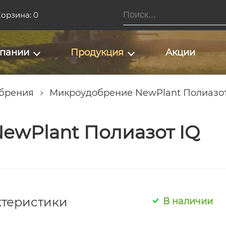
орзина: 0
мпании
Продукция
Акции
брения
Микроудобрение NewPlant Полиазот
ewPlant Полиазот IQ
ктеристики
В наличии