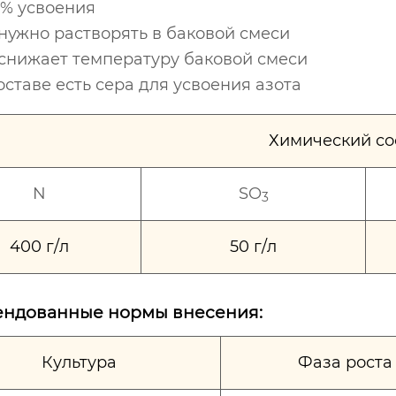
0% усвоения
нужно растворять в баковой смеси
 снижает температуру баковой смеси
оставе есть сера для усвоения азота
Химический со
N
SO
3
400 г/л
50 г/л
ендованные нормы внесения:
Культура
Фаза роста