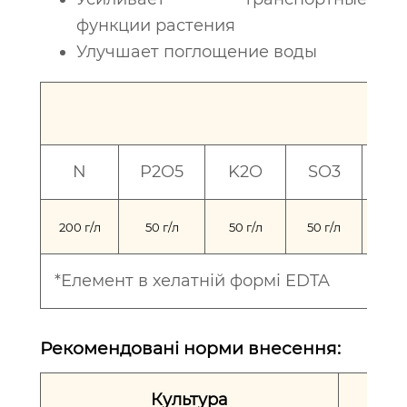
функции растения
Улучшает поглощение воды
N
P2O5
K2O
SO3
*F
200 г/л
50 г/л
50 г/л
50 г/л
8 г/
*Елемент в хелатній формі EDTA
Рекомендовані норми внесення:
Культура