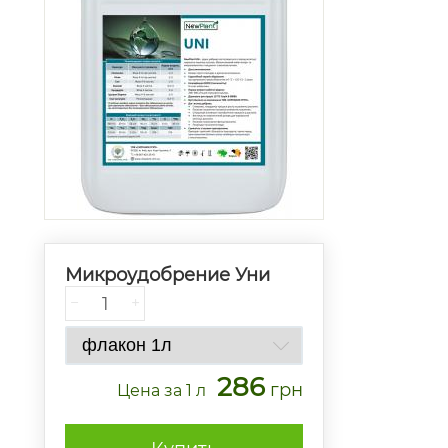
Микроудобрение Уни
−
+
286
грн
Цена
за 1 л