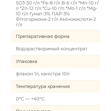
SO3-50 г/л *Fe-8 г/л B-6 г/л *Mn-10 г/
л *Zn-12 г/л *Cu-10 г/л *Mo-1 г/л *Mg-
10 г/л Гумат-3% ПАР-3%
Фітогормони-2 г/л Амінокислоти-2
г/л
Препаративная форма
Водорастворимый концентрат
Упаковка
флакон 1л, каністра 10л
Температура хранения
0°С — +40°С