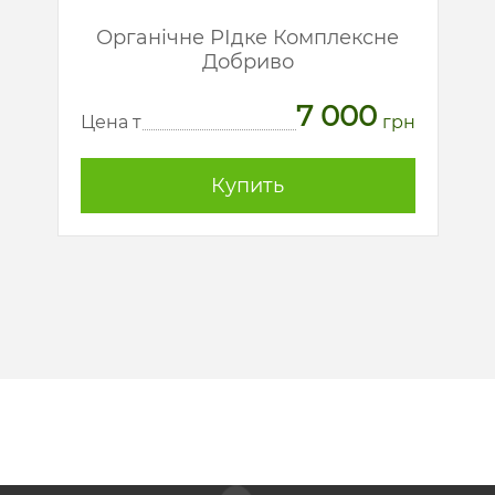
й
Органічне РІдке Комплексне
Добриво
7 000
рн
Ц
Цена т
грн
Купить