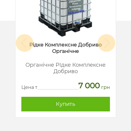
Рідке Комплексне Добриво
Органічне
й
Органічне РІдке Комплексне
Добриво
7 000
рн
Ц
Цена т
грн
Купить