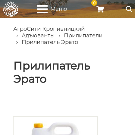
0
Меню
АгроСити Кропивницкий
Адъюванты
Прилипатели
Прилипатель Эрато
Прилипатель
Эрато