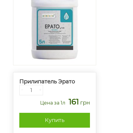
Прилипатель Эрато
−
+
161
грн
Цена
за 1л
Купить