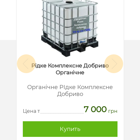
Рідке Комплексне Добриво
Органічне
й
Органічне РІдке Комплексне
Добриво
7 000
рн
Ц
Цена т
грн
Купить