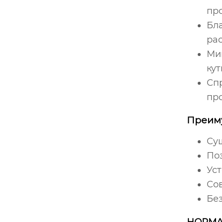
про
Бл
рас
Ми
кут
Сп
про
Преиму
Су
По
Ус
Со
Бе