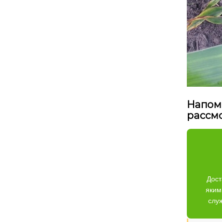
Напом
рассм
Дост
яким
слу