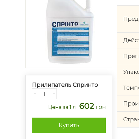
Пред
Дейс
Преп
Упак
Прилипатель Спринто
Темп
−
+
Прои
602
грн
Цена
за 1 л
Стра
Купить