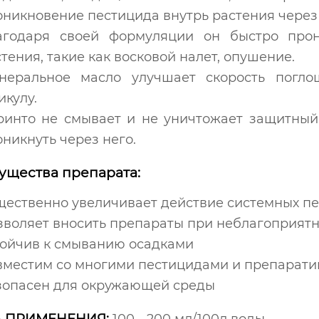
никновение пестицида внутрь растения через 
агодаря своей формуляции он быстро прон
тения, такие как восковой налет, опушение.
неральное масло улучшает скорость погло
икулу.
ринто не смывает и не уничтожает защитный 
никнуть через него.
щества препарата:
щественно увеличивает действие системных п
зволяет вносить препараты при неблагоприятн
тойчив к смыванию осадками
вместим со многими пестицидами и препарат
зопасен для окружающей среды