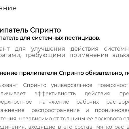
ание
ипатель Спринто
атель для системных пестицидов.
ант для улучшения действия системн
ратами, требующими применения адъю
ение прилипателя Спринто обязательно, по
ъювант Спринто универсальное поверхност
еличивает эффективность действия пр
верхностное натяжение рабочих раство
лажнение, распространение и проникнове
тения, независимо от толщины ее воскового с
единения, входящие в его состав, мягко рас