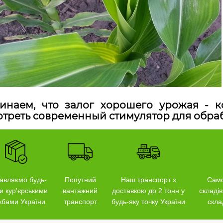
инаем, что залог хорошего урожая - к
отреть современный стимулятор для обра
авляємо будь-
Попутний
Наш транспорт з
Само
и кур'єрськими
вантажний
доставкою до 2 тонн у
складів
жбами України
транспорт
будь-яку точку України
скла