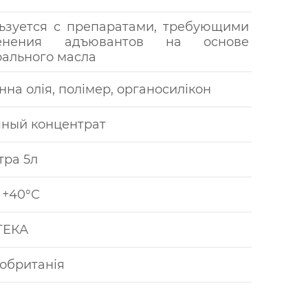
ьзуется с препаратами, требующими
енения адъювантов на основе
ального масла
нна олія, полімер, органосилікон
ный концентрат
тра 5л
 +40°С
ТЕКА
обританія