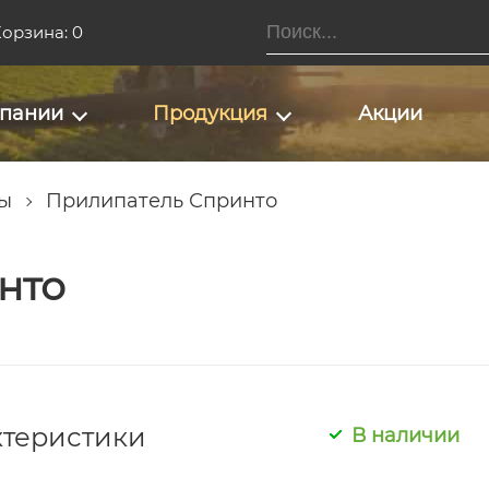
орзина: 0
мпании
Продукция
Акции
ы
Прилипатель Спринто
нто
ктеристики
В наличии