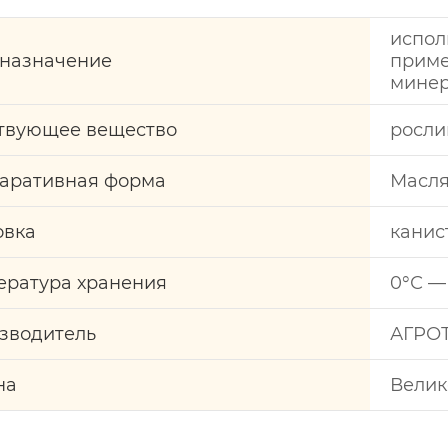
испол
назначение
прим
минер
твующее вещество
росли
аративная форма
Масля
овка
канис
ература хранения
0°С —
зводитель
АГРО
на
Велик