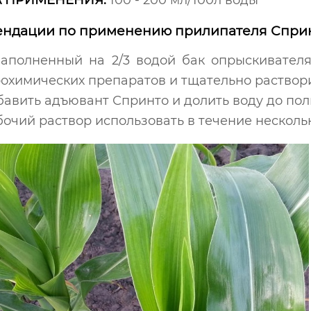
 ПРИМЕНЕНИЯ:
100 - 200 мл/100л воды
ндации по применению прилипателя Сприн
заполненный на 2/3 водой бак опрыскивателя
рохимических препаратов и тщательно раствори
бавить адъювант Спринто и долить воду до пол
очий раствор использовать в течение несколь