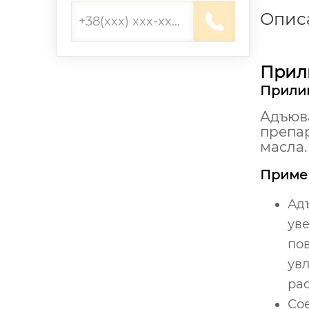
Опис
Прил
Прилип
Адъюв
препа
масла.
Примен
Ад
ув
по
ув
рас
Со