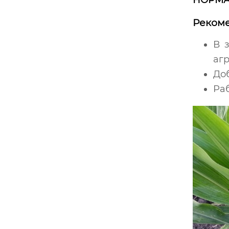
НОРМА
Рекоме
В 
аг
До
Раб