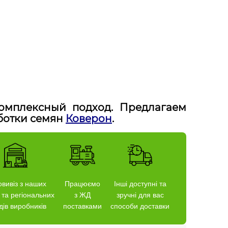
омплексный подход. Предлагаем
ботки семян
Коверон
.
вивіз з наших
Працюємо
Інші доступні та
 та регіональних
з ЖД
зручні для вас
дів виробників
поставками
способи доставки