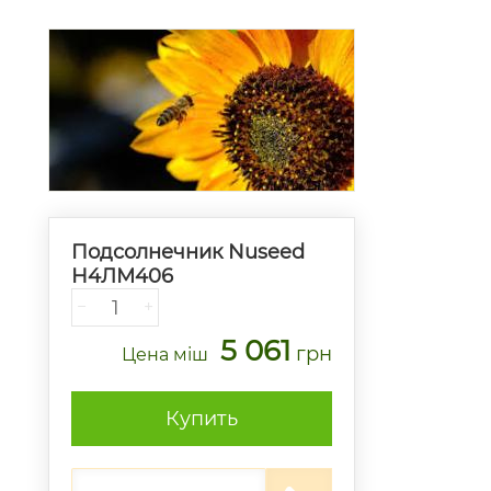
Подсолнечник Nuseed
Н4ЛМ406
−
+
5 061
грн
Цена
міш
Купить