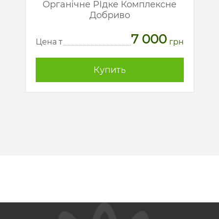
й
Органічне РІдке Комплексне
Добриво
7 000
рн
Ц
Цена т
грн
Купить