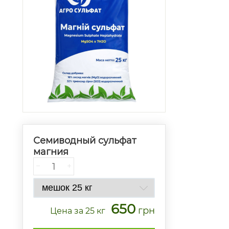
Семиводный сульфат
магния
−
+
650
грн
Цена
за 25 кг