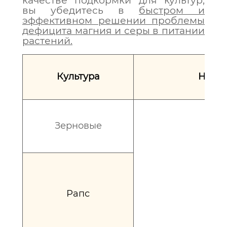
качестве подкормки для культур,
вы убедитесь в
быстром и
эффективном решении проблемы
дефицита магния и серы в питании
растений.
Культура
Норма
Зерновые
Рапс