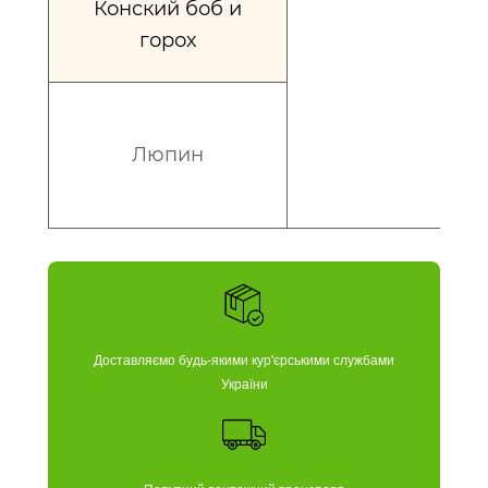
Конский боб и
горох
Люпин
Доставляємо будь-якими кур'єрськими службами
України