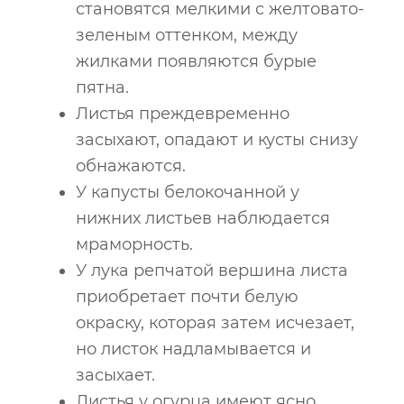
становятся мелкими с желтовато-
зеленым оттенком, между
жилками появляются бурые
пятна.
Листья преждевременно
засыхают, опадают и кусты снизу
обнажаются.
У капусты белокочанной у
нижних листьев наблюдается
мраморность.
У лука репчатой ​​вершина листа
приобретает почти белую
окраску, которая затем исчезает,
но листок надламывается и
засыхает.
Листья у огурца имеют ясно