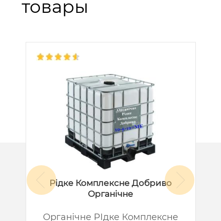
товары
Рідке Комплексне Добриво
Органічне
й
Органічне РІдке Комплексне