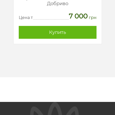
Добриво
7 000
рн
Ц
Цена т
грн
Купить