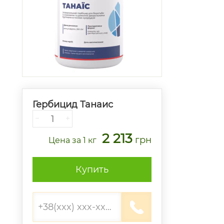
Гербицид Танаис
−
+
2 213
грн
Цена
за 1 кг
Купить