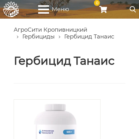
0
Меню
АгроСити Кропивницкий
Гербициды
Гербицид Танаис
Гербицид Танаис