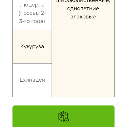
широколиственные,
Люцерна
в
однолетние
(посевы 2-
ро
злаковые
3-го года)
Кукуруза
по
в
Ехинацея
по
в