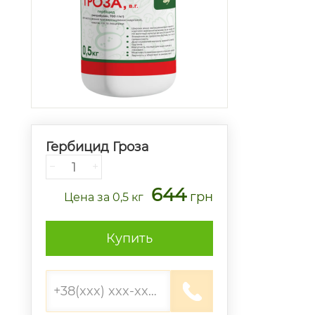
Гербицид Гроза
−
+
644
грн
Цена
за 0,5 кг
Купить