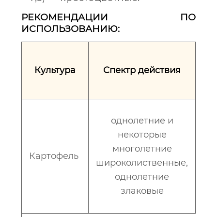
РЕКОМЕНДАЦИИ ПО
ИСПОЛЬЗОВАНИЮ:
Культура
Спектр действия
вн
однолетние и
по
некоторые
в
многолетние
Картофель
широколиственные,
н
однолетние
ве
злаковые
ве