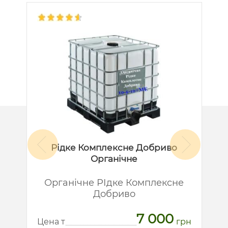
Рідке Комплексне Добриво
Органічне
й
Органічне РІдке Комплексне
Добриво
7 000
рн
Ц
Цена т
грн