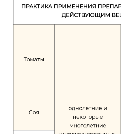
ПРАКТИКА ПРИМЕНЕНИЯ ПРЕПАРАТО
ДЕЙСТВУЮЩИМ ВЕЩЕС
по
в
Томаты
н
ве
ве
однолетние и
Соя
по
некоторые
в
многолетние