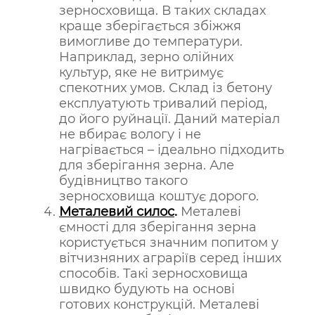
зерносховища. В таких складах
краще зберігається збіжжя
вимогливе до температури.
Наприклад, зерно олійних
культур, яке не витримує
спекотних умов. Склад із бетону
експлуатують тривалий період,
до його руйнації. Даний матеріал
не вбирає вологу і не
нагрівається – ідеально підходить
для зберігання зерна. Але
будівництво такого
зерносховища коштує дорого.
Металевий силос
.
Ме­та­ле­ві
ємності для зберігання зерна
користується значним попитом у
вітчизняних аграріїв серед інших
способів. Такі зерносховища
швид­ко будують на ос­нові
готових конструкцій. Металеві