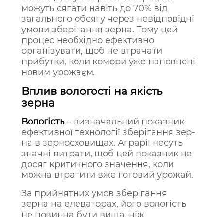
можуть сягати навіть до 70% від
загального обсягу через невідповідні
умови зберігання зерна. Тому цей
процес необхідно ефективно
організувати, щоб не втрачати
прибутки, коли комори уже наповнені
новим урожаєм.
Вплив вологості на якість
зерна
Во­логість
– виз­на­чаль­ний по­каз­ни­к
ефективної технології збе­рігання зер­
на в зерносховищах. Аграрії несуть
значні витрати, щоб цей показник не
досяг критичного значення, коли
можна втратити вже готовий урожай.
За прийнятних умов зберігання
зерна на елеваторах, його вологість
не повинна бути вища, ніж