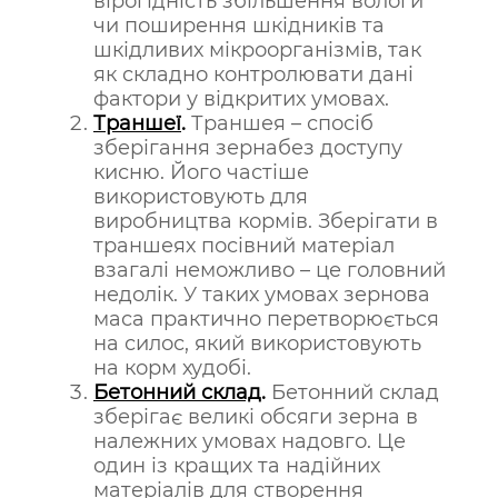
вірогідність збільшення вологи
чи поширення шкідників та
шкідливих мікроорганізмів, так
як складно контролювати дані
фактори у відкритих умовах.
Траншеї
.
Траншея – спосіб
зберігання зернабез доступу
кисню. Його частіше
використовують для
виробництва кормів. Зберігати в
траншеях посівний матеріал
взагалі неможливо – це головний
недолік. У таких умовах зернова
маса практично перетворюється
на силос, який використовують
на корм худобі.
Бетонний склад
.
Бетонний склад
зберігає великі обсяги зерна в
належних умовах надовго. Це
один із кращих та надійних
матеріалів для створення