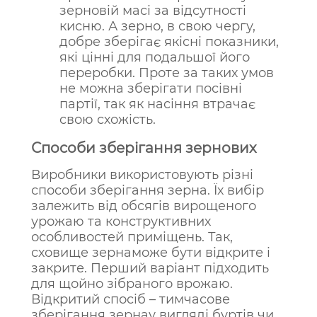
зерновій масі за відсутності
кисню. А зерно, в свою чергу,
добре зберігає якісні показники,
які цінні для подальшої його
переробки. Проте за таких умов
не можна зберігати посівні
партії, так як насіння втрачає
свою схожість.
Способи зберігання зернових
Виробники використовують різні
способи зберігання зерна. Їх вибір
залежить від обсягів вирощеного
урожаю та конструктивних
особливостей приміщень. Так,
сховище зернаможе бути відкрите і
закрите. Перший варіант підходить
для щойно зібраного врожаю.
Відкритий спосіб – тимчасове
зберігання зернау вигляді буртів чи