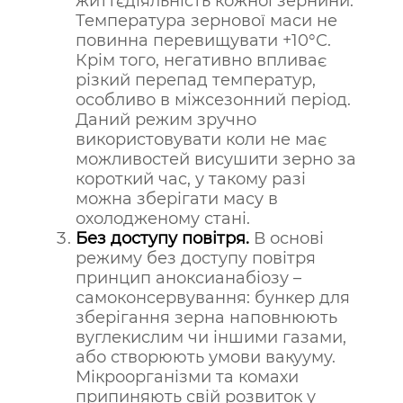
життєдіяльність кожної зернини.
Температура зернової маси не
повинна перевищувати +10°С.
Крім того, негативно впливає
різкий перепад температур,
особливо в міжсезонний період.
Даний режим зручно
використовувати коли не має
можливостей висушити зерно за
короткий час, у такому разі
можна зберігати масу в
охолодженому стані.
Без доступу повітря.
В основі
режиму без доступу повітря
принцип аноксианабіозу –
самоконсервування: бункер для
зберігання зерна наповнюють
вуглекислим чи іншими газами,
або створюють умови вакууму.
Мікроорганізми та комахи
припиняють свій розвиток у