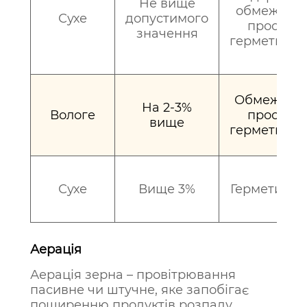
Не вище
обмежени
Сухе
допустимого
простір,
значення
герметизац
Обмежени
На 2-3%
Вологе
простір,
вище
герметизац
Сухе
Вище 3%
Герметизац
Аерація
Аерація зерна – провітрювання
пасивне чи штучне, яке запобігає
поширенню продуктів розпаду