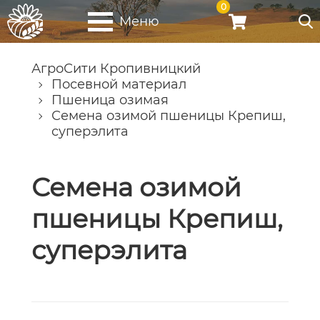
0
Меню
АгроСити Кропивницкий
Посевной материал
Пшеница озимая
Семена озимой пшеницы Крепиш,
суперэлита
Семена озимой
пшеницы Крепиш,
суперэлита