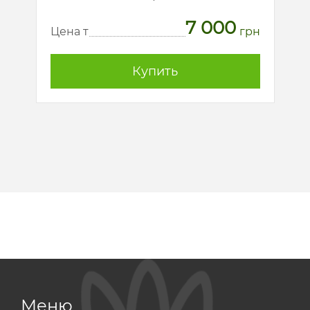
7 000
рн
Ц
Цена т
грн
Купить
Меню