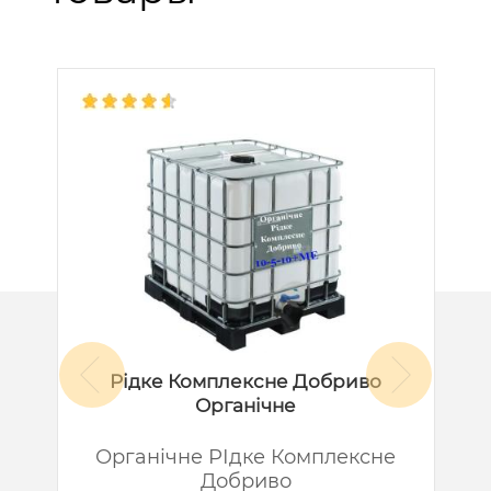
Рідке Комплексне Добриво
Органічне
й
Органічне РІдке Комплексне
Добриво