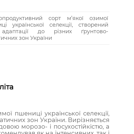
опродуктивний сорт м’якої озимої
ці української селекції, створений
адаптації до різних ґрунтово-
тичних зон України
літа
ої пшениці української селекції,
матичних зон України. Вирізняється
довою морозо- і посухостійкістю, а
омендував як на інтенсивних, так і