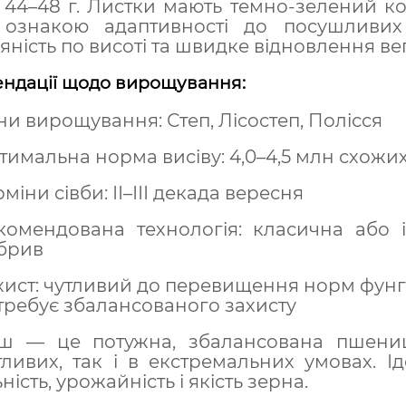
44–48 г. Листки мають темно-зелений ко
ознакою адаптивності до посушливих
яність по висоті та швидке відновлення вег
ндації щодо вирощування:
ни вирощування: Степ, Лісостеп, Полісся
тимальна норма висіву: 4,0–4,5 млн схожих
міни сівби: ІІ–ІІІ декада вересня
комендована технологія: класична або 
брив
хист: чутливий до перевищення норм фунгі
требує збалансованого захисту
ш — це потужна, збалансована пшениця
ливих, так і в екстремальних умовах. Ід
ність, урожайність і якість зерна.