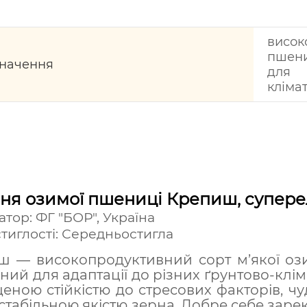
висок
пшени
начення
для 
кліма
ня озимої пшениці Крепиш, супере
атор: ФГ "БОР", Україна
стиглості: Середньостигла
 — високопродуктивний сорт м’якої озим
ний для адаптації до різних ґрунтово-клі
еною стійкістю до стресових факторів, чу
стабільною якістю зерна. Добре себе зарек