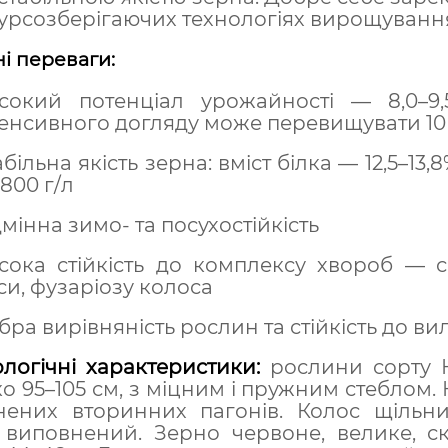
урсозберігаючих технологіях вирощуванн
і переваги:
сокий потенціал урожайності — 8,0–9
тенсивного догляду може перевищувати 10 
абільна якість зерна: вміст білка — 12,5–1
 800 г/л
дмінна зимо- та посухостійкість
сока стійкість до комплексу хвороб — се
си, фузаріозу колоса
бра вирівняність рослин та стійкість до в
огічні характеристики:
рослини сорту 
о 95–105 см, з міцним і пружним стеблом
нених вторинних пагонів. Колос щільни
 виповнений. Зерно червоне, велике, с