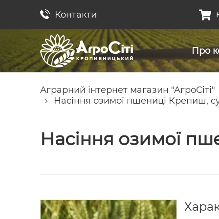
Контакти
Про к
Аграрний інтернет магазин "АгроСіті"
Насіння озимої пшениці Крепиш, с
Насіння озимої пш
Хара