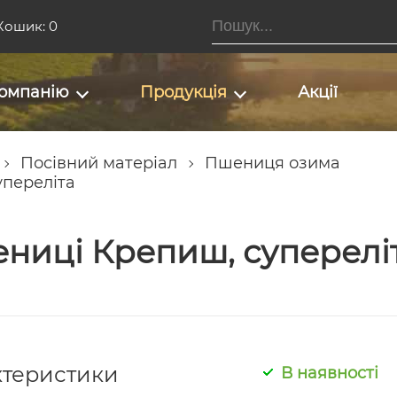
Кошик: 0
омпанію
Продукція
Акції
Посівний матеріал
Пшениця озима
упереліта
ениці Крепиш, суперелі
ктеристики
В наявності