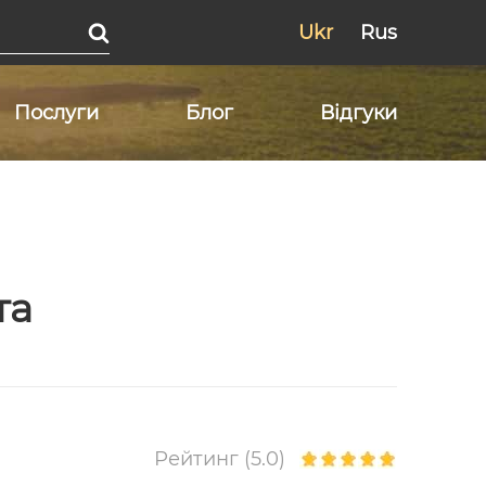
Ukr
Rus
Послуги
Блог
Відгуки
та
Рейтинг (5.0)