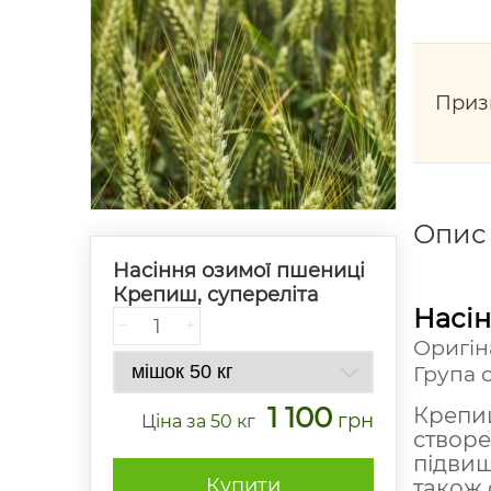
Приз
Опис
Насіння озимої пшениці
Крепиш, супереліта
Насін
−
+
Оригін
Група 
1 100
Крепиш
грн
Ціна
за 50 кг
створе
підвищ
Купити
також 