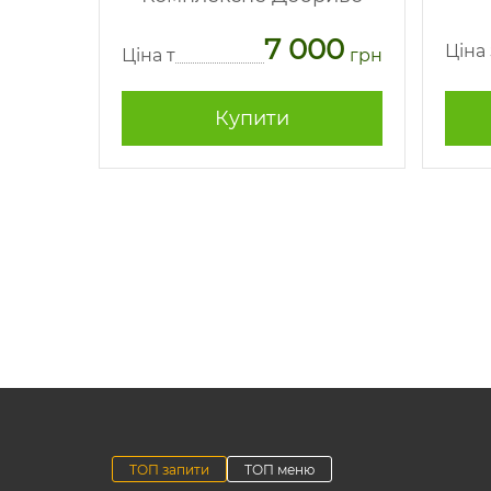
62
7 000
грн
Ціна
Ціна т
грн
Купити
ТОП запити
ТОП меню