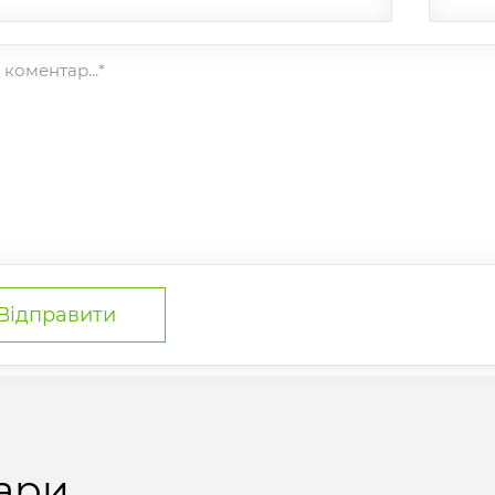
коментар...*
ари