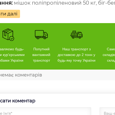
ання:
мішок поліпропіленовий 50 кг, біг-бег
ти далі
авляємо будь-
Попутний
Наш транспорт з
Само
и кур'єрськими
вантажний
доставкою до 2 тонн у
складів
жбами України
транспорт
будь-яку точку України
скла
немає коментарів
сати коментар
 Ім'я*
Ваш 