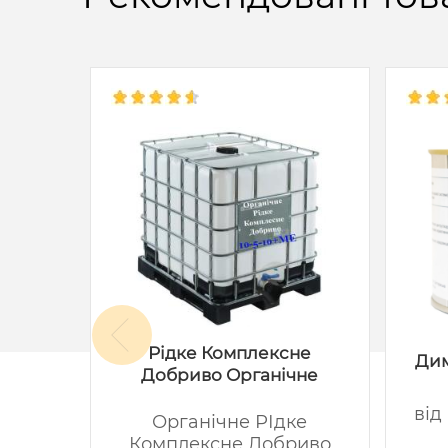
Рідке Комплексне
акс
Дим
Добриво Органічне
-
від
Органічне РІдке
Комплексне Добриво