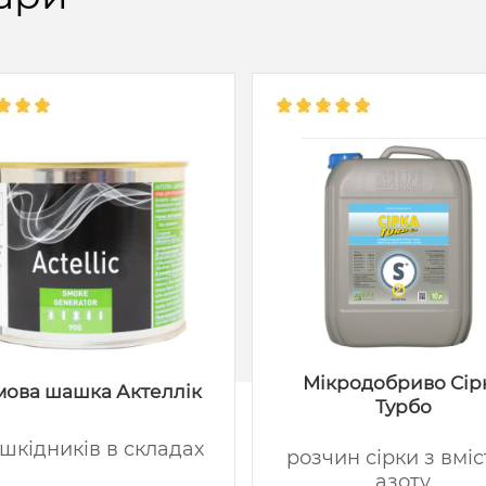
Мікродобриво Сір
ова шашка Актеллік
Турбо
 шкідників в складах
розчин сірки з вмі
азоту