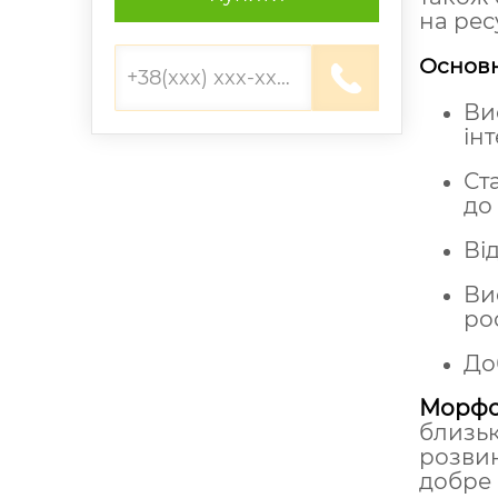
на рес
Основн
Ви
ін
Ст
до
Ві
Ви
ро
До
Морфол
близьк
розви
добре