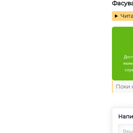
Фасув
Чита
Дост
яким
слу
Поки 
Напи
Ваше