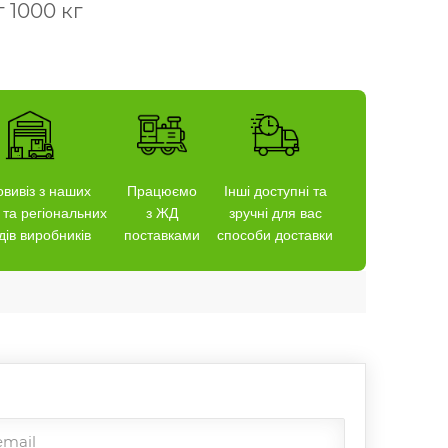
 1000 кг
вивіз з наших
Працюємо
Інші доступні та
 та регіональних
з ЖД
зручні для вас
дів виробників
поставками
способи доставки
email