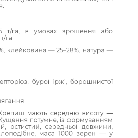
я.
,5 т/га, в умовах зрошення або
т/га
3,8%, клейковина — 25–28%, натура —
пторіоз, бурої іржі, борошнистої
илягання
Крепиш мають середню висоту —
. Кущення потужне, із формуванням
й, остистий, середньої довжини,
клоподібне, маса 1000 зерен — у