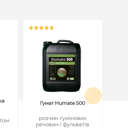
ка
Гумат Humate 500
розчин гумінових
стом
речовин і фульватів
мі