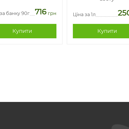
716
25
 за банку 90г
грн
Ціна за 1л
Купити
Купити