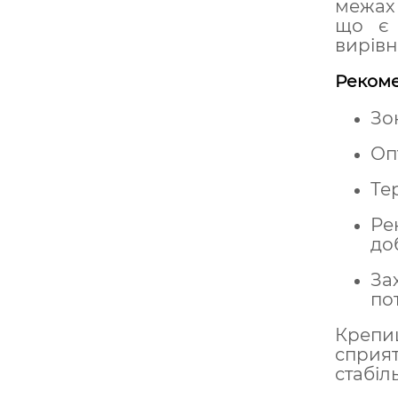
межах 
що є 
вирівн
Рекоме
Зо
Оп
Тер
Ре
до
За
по
Крепи
сприят
стабіль