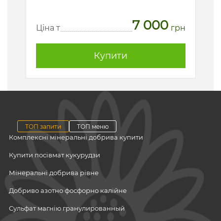
7 000
рн
Ц
Ціна т
грн
Купити
ТОП запити
ТОП меню
Комплексні мінеральні добрива купити
Купити посівмат кукурудзи
Мінеральні добрива рівне
Добриво азотно фосфорно калійне
Сульфат магнію гранулированный