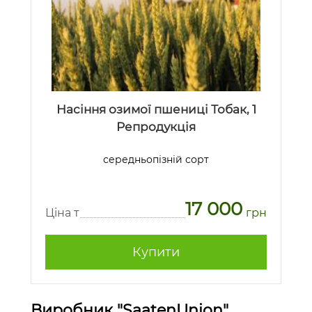
Насіння озимої пшениці Тобак, 1
Репродукція
середньопізній сорт
17 000
Ціна т
грн
Купити
Виробник "SaatenUnion"