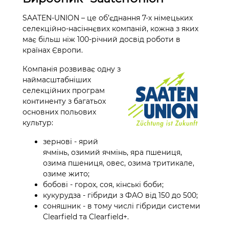
SAATEN-UNION – це об’єднання 7-х німецьких
селекційно-насіннєвих компаній, кожна з яких
має більш ніж 100-річний досвід роботи в
країнах Європи.
Компанія розвиває одну з
наймасштабніших
селекційних програм
континенту з багатьох
основних польових
культур:
зернові - ярий
ячмінь, озимий ячмінь, яра пшениця,
озима пшениця, овес, озима тритикале,
озиме жито;
бобові - горох, соя, кінські боби;
кукурудза - гібриди з ФАО від 150 до 500;
соняшник - в тому числі гібриди системи
Clearfield та Clearfield+.