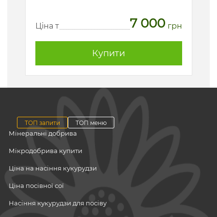
7 000
рн
Ц
Ціна т
грн
Купити
ТОП запити
ТОП меню
Мінеральні добрива
Мікродобрива купити
Ціна на насіння кукурудзи
Ціна посівної сої
Насіння кукурудзи для посіву