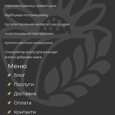
Насіння пшениці озимої ціна
Гербіциди по соняшнику
Купити посівний матеріал кукурудзи
Інсектицидний протруйник
Купити насіння соняшника
Стимулятор росту для розсади
Азотні добрива львів
Посівний матеріал
Меню
Ціна посівної кукурудзи
Мінеральні добрива
Мікродобрива
Блог
Купити інсектициди в україні
Гербіциди
Послуги
Фунгіциди
Інокулянти на сою ціна
Інсектициди
Доставка
Азотні добрива в україні
Потруйники
Посівний матеріал
насіння ріпаку
Адʼюванти
Оплата
Антизлак гербіцид
соя
озимий ріпак
Інокулянти
Контакти
Насіння кукурудзи євраліс
насіння соняшника
насіння кукурудзи маїс