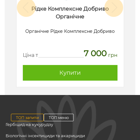
Рідке Комплексне Добриво
Органічне
ик
Органічне РІдке Комплексне Добриво
7 000
рн
Ц
Ціна т
грн
Купити
ТОП запити
ТОП меню
Гербіцид на кукурудзу
Біологічні інсектициди та акарициди