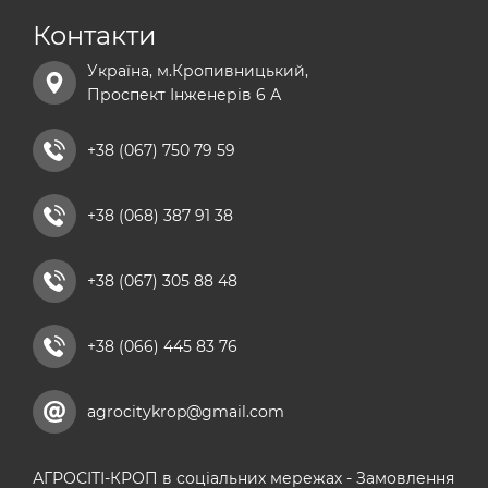
npk добрива
Контакти
сульфат магнію добриво
Україна, м.Кропивницький,
хелатні добрива
Проспект Інженерів 6 А
добриво універсальне
рідкі азотні добрива
+38 (067) 750 79 59
комплексні мікродобрива
+38 (068) 387 91 38
кальцієві добрива
+38 (067) 305 88 48
+38 (066) 445 83 76
agrocitykrop@gmail.com
АГРОСІТІ-КРОП в соціальних мережах - Замовлення